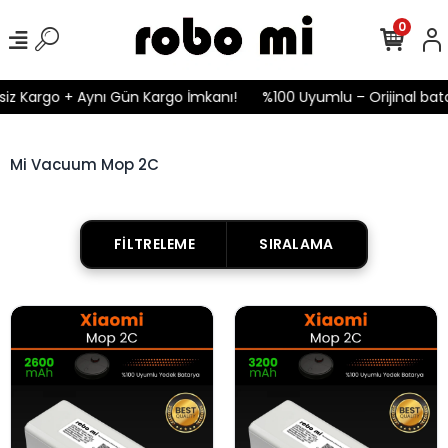
0
iz Kargo + Aynı Gün Kargo İmkanı!
%100 Uyumlu – Orijinal batar
Mi Vacuum Mop 2C
FILTRELEME
SIRALAMA