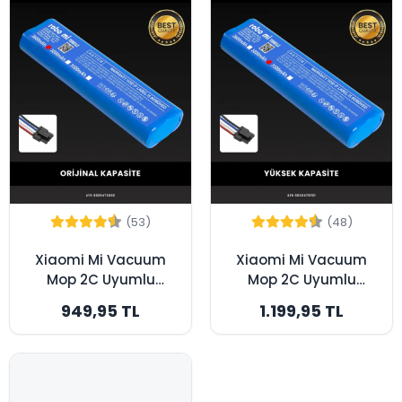
(53)
(48)
Xiaomi Mi Vacuum
Xiaomi Mi Vacuum
Mop 2C Uyumlu
Mop 2C Uyumlu
2600mAh Robot
3200mAh Robot
949,95 TL
1.199,95 TL
Süpürge Bataryası -
Süpürge Bataryası -
Orijinal Kapasite
Yüksek Kapasite