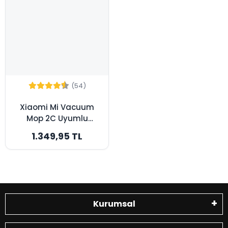
(54)
Xiaomi Mi Vacuum
Mop 2C Uyumlu
3500mAh Robot
1.349,95 TL
Süpürge Bataryası -
Maksimum Kapasite
Kurumsal