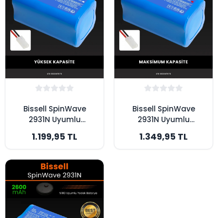
Bissell SpinWave
Bissell SpinWave
2931N Uyumlu
2931N Uyumlu
3200mAh Robot
3500mAh Robot
1.199,95 TL
1.349,95 TL
Süpürge Bataryası -
Süpürge Bataryası -
Yüksek Kapasite
Maksimum Kapasite