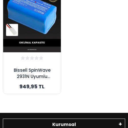
Bissell SpinWave
2931N Uyumlu
2600mAh Robot
949,95 TL
Süpürge Bataryası -
Orijinal Kapasite
Kurumsal