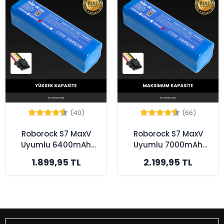
(40)
(66)
Roborock S7 MaxV
Roborock S7 MaxV
Uyumlu 6400mAh
Uyumlu 7000mAh
Robot Süpürge
Robot Süpürge
1.899,95 TL
2.199,95 TL
Bataryası - Kutusuz
Bataryası - Kutusuz
Model - Yüksek
Model - Maksimum
Kapasite
Kapasite