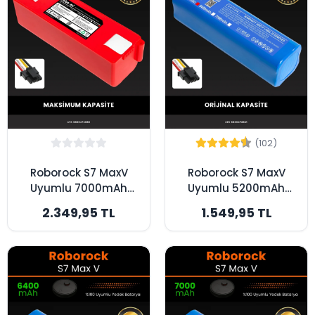
(102)
Roborock S7 MaxV
Roborock S7 MaxV
Uyumlu 7000mAh
Uyumlu 5200mAh
Robot Süpürge
Robot Süpürge
2.349,95 TL
1.549,95 TL
Bataryası - Box -
Bataryası - Kutusuz
Maksimum Kapasite
Model - Orijinal
Kapasite