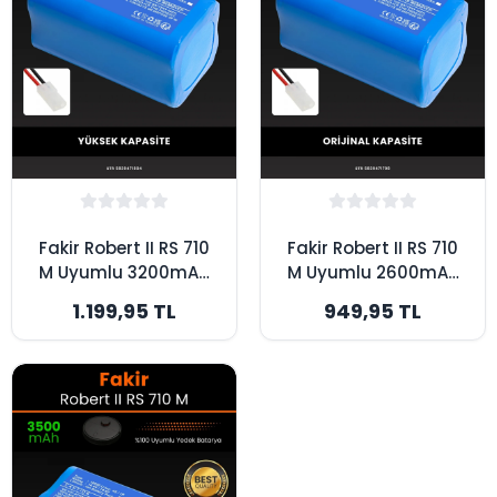
Fakir Robert II RS 710
Fakir Robert II RS 710
M Uyumlu 3200mAh
M Uyumlu 2600mAh
Robot Süpürge
Robot Süpürge
1.199,95 TL
949,95 TL
Bataryası - Yüksek
Bataryası - Orijinal
Kapasite
Kapasite