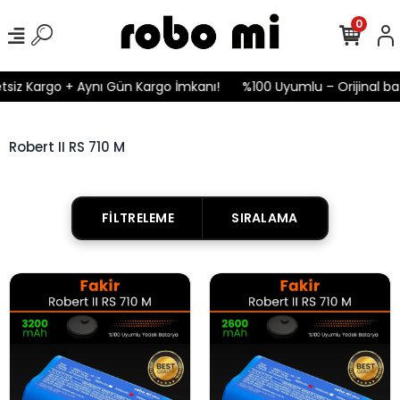
0
tsiz Kargo + Aynı Gün Kargo İmkanı!
%100 Uyumlu – Orijinal bat
Robert II RS 710 M
FILTRELEME
SIRALAMA