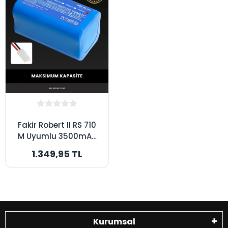
Fakir Robert II RS 710
M Uyumlu 3500mAh
Robot Süpürge
1.349,95 TL
Bataryası -
Maksimum Kapasite
Kurumsal