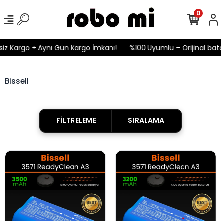
0
z Kargo + Aynı Gün Kargo İmkanı!
%100 Uyumlu – Orijinal batar
Bissell
FILTRELEME
SIRALAMA