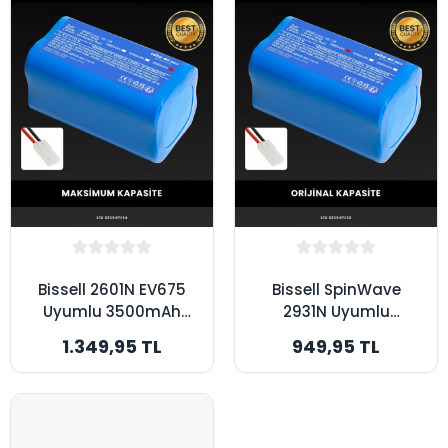
Bissell 2601N EV675
Bissell SpinWave
Uyumlu 3500mAh
2931N Uyumlu
Robot Süpürge
2600mAh Robot
1.349,95 TL
949,95 TL
Bataryası -
Süpürge Bataryası -
Maksimum Kapasite
Orijinal Kapasite