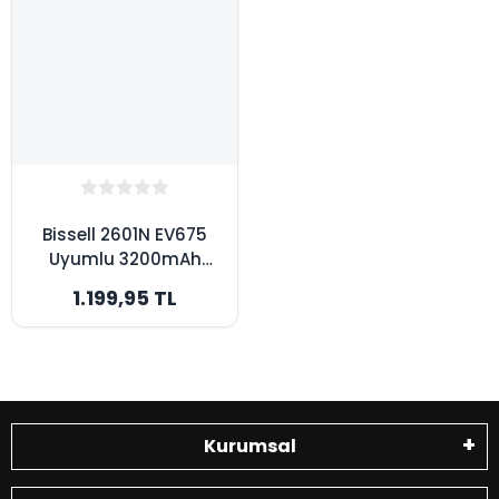
Bissell 2601N EV675
Uyumlu 3200mAh
Robot Süpürge
1.199,95 TL
Bataryası - Yüksek
Kapasite
Kurumsal