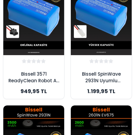
Bissell 3571
Bissell SpinWave
ReadyClean Robot A3
2931N Uyumlu
Uyumlu 2600mAh
3200mAh Robot
949,95 TL
1.199,95 TL
Robot Süpürge
Süpürge Bataryası -
Bataryası - Orijinal
Yüksek Kapasite
Kapasite