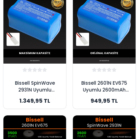
Bissell SpinWave
Bissell 2601N EV675
2931N Uyumlu
Uyumlu 2600mAh
3500mAh Robot
Robot Süpürge
1.349,95 TL
949,95 TL
Süpürge Bataryası -
Bataryası - Orijinal
Maksimum Kapasite
Kapasite