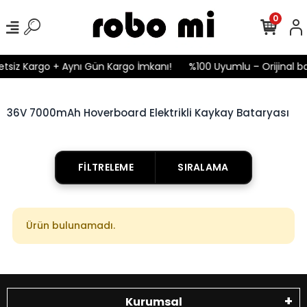
0
etsiz Kargo + Aynı Gün Kargo İmkanı!
%100 Uyumlu – Orijinal ba
36V 7000mAh Hoverboard Elektrikli Kaykay Bataryası
FILTRELEME
SIRALAMA
Ürün bulunamadı.
Kurumsal