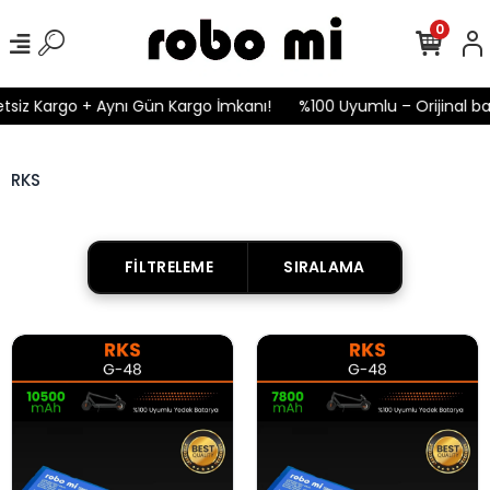
0
tsiz Kargo + Aynı Gün Kargo İmkanı!
%100 Uyumlu – Orijinal ba
RKS
FILTRELEME
SIRALAMA