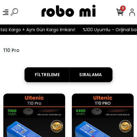
0
siz Kargo + Aynı Gün Kargo İmkanı!
%100 Uyumlu – Orijinal bat
T10 Pro
FILTRELEME
SIRALAMA