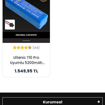
(44)
Ultenic T10 Pro
Uyumlu 5200mAh
Robot Süpürge
1.549,95 TL
Bataryası - Orijinal
Kapasite
Kurumsal