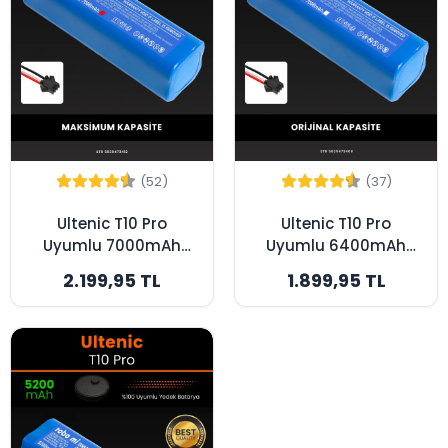
(52)
(37)
Ultenic T10 Pro
Ultenic T10 Pro
Uyumlu 7000mAh
Uyumlu 6400mAh
Robot Süpürge
Robot Süpürge
2.199,95 TL
1.899,95 TL
Bataryası -
Bataryası - Yüksek
Maksimum Kapasite
Kapasite