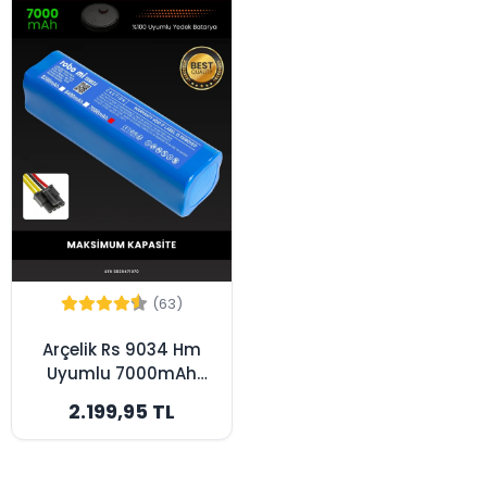
(63)
Arçelik Rs 9034 Hm
Uyumlu 7000mAh
Robot Süpürge
2.199,95 TL
Bataryası -
Maksimum Kapasite