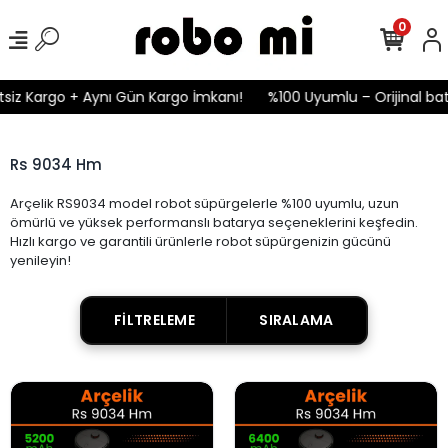
0
siz Kargo + Aynı Gün Kargo İmkanı!
%100 Uyumlu – Orijinal bat
Rs 9034 Hm
Arçelik RS9034 model robot süpürgelerle %100 uyumlu, uzun
ömürlü ve yüksek performanslı batarya seçeneklerini keşfedin.
Hızlı kargo ve garantili ürünlerle robot süpürgenizin gücünü
yenileyin!
FILTRELEME
SIRALAMA