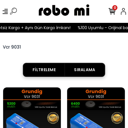
0
tsiz Kargo + Aynı Gün Kargo İmkanı!
%100 Uyumlu – Orijinal bat
Vcr 9031
FILTRELEME
SIRALAMA