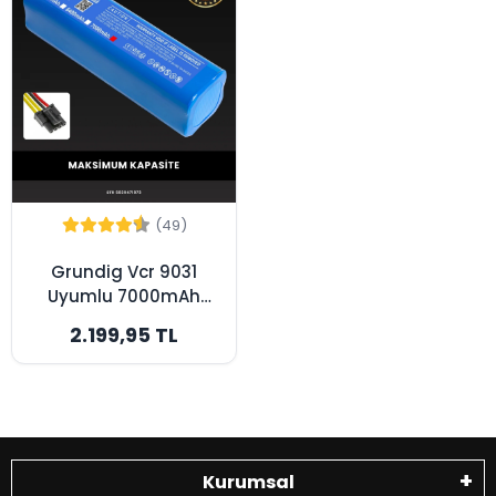
(49)
Grundig Vcr 9031
Uyumlu 7000mAh
Robot Süpürge
2.199,95 TL
Bataryası -
Maksimum Kapasite
Kurumsal