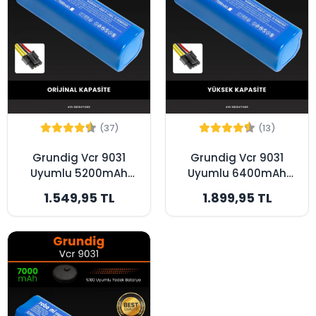
(37)
(13)
Grundig Vcr 9031
Grundig Vcr 9031
Uyumlu 5200mAh
Uyumlu 6400mAh
Robot Süpürge
Robot Süpürge
1.549,95 TL
1.899,95 TL
Bataryası - Orijinal
Bataryası - Yüksek
Kapasite
Kapasite