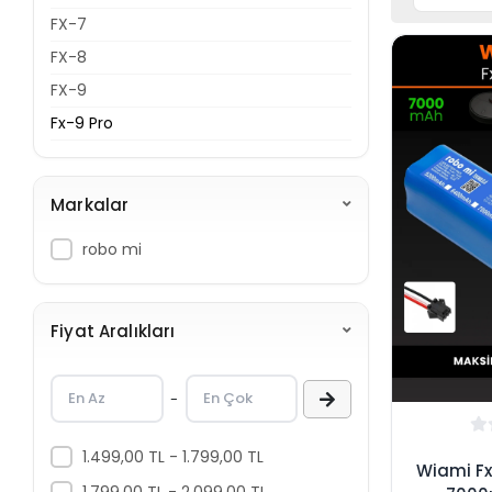
FX-7
FX-8
FX-9
Fx-9 Pro
Markalar
robo mi
Fiyat Aralıkları
-
1.499,00 TL - 1.799,00 TL
Wiami Fx
1.799,00 TL - 2.099,00 TL