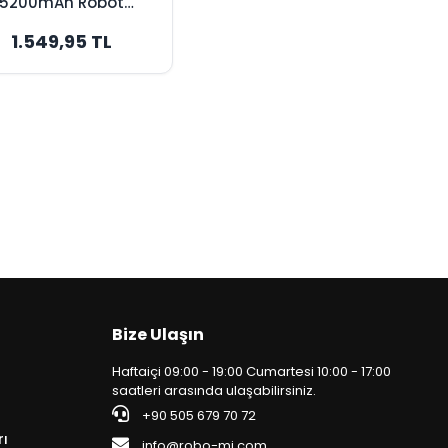
5200mAh Robot
pürge Bataryası -
1.549,95 TL
Orijinal Kapasite
Bize Ulaşın
Haftaiçi 09:00 - 19:00 Cumartesi 10:00 - 17:00
saatleri arasında ulaşabilirsiniz.
+90 505 679 70 72
rı
info@robo-mi.com