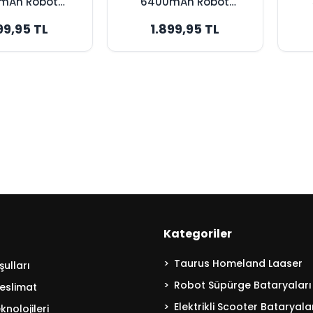
mAh Robot
6400mAh Robot
 Bataryası -
Süpürge Bataryası -
Sü
99,95 TL
1.899,95 TL
um Kapasite
Yüksek Kapasite
Kategoriler
Taurus Homeland Laaser
ulları
Robot Süpürge Bataryaları
eslimat
Elektrikli Scooter Bataryala
nolojileri