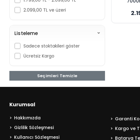
7000
Süpürge
2.099,00 TL ve üzeri
2.1
Maksim
Listeleme
Sadece stoktakileri göster
Ücretsiz Kargo
Seçimleri Temizle
Kurumsal
Hakkımızda
Garanti Koş
Gizlilik Sözleşmesi
Kargo ve T
Kullanıcı Sözleşmesi
Batarya Tek