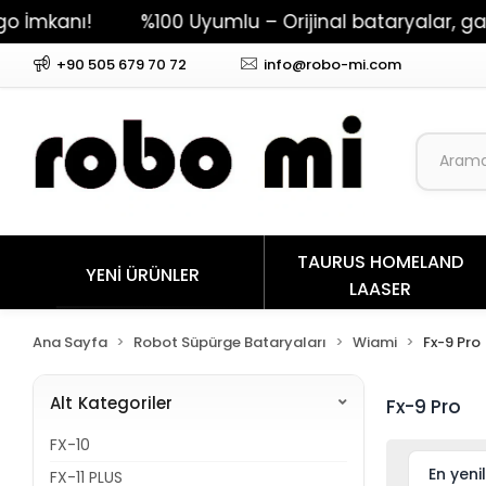
mkanı!
%100 Uyumlu – Orijinal bataryalar, garant
+90 505 679 70 72
info@robo-mi.com
TAURUS HOMELAND
YENİ ÜRÜNLER
LAASER
Ana Sayfa
Robot Süpürge Bataryaları
Wiami
Fx-9 Pro
Alt Kategoriler
Fx-9 Pro
FX-10
FX-11 PLUS