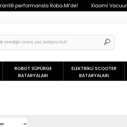
ili performansla Robo‑Mi’de!
Xiaomi Vacuum Mop
ROBOT SÜPÜRGE
ELEKTRİKLİ SCOOTER
BATARYALARI
BATARYALARI