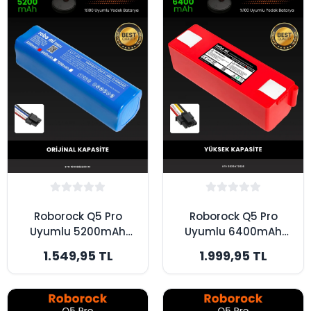
Roborock Q5 Pro
Roborock Q5 Pro
Uyumlu 5200mAh
Uyumlu 6400mAh
Robot Süpürge
Robot Süpürge
1.549,95 TL
1.999,95 TL
Bataryası - Kutusuz
Bataryası - Box -
Model - Orijinal
Yüksek Kapasite
Kapasite