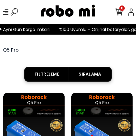
0
 Aynı Gün Kargo İmkanı!
%100 Uyumlu – Orijinal bataryalar, gar
Q5 Pro
FILTRELEME
SIRALAMA