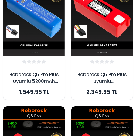
Roborock Q5 Pro Plus
Roborock Q5 Pro Plus
Uyumlu 5200mAh
Uyumlu
Robot Süpürge
7000mAhRobot
1.549,95 TL
2.349,95 TL
Bataryası - Kutusuz
Süpürge Bataryası -
Model - Orijinal
Box - Maksimum
Kapasite
Kapasite