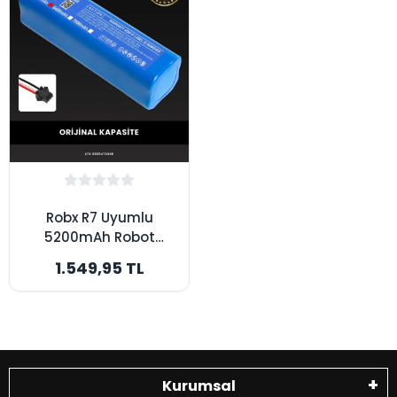
Robx R7 Uyumlu
5200mAh Robot
Süpürge Bataryası -
1.549,95 TL
Orijinal Kapasite
Kurumsal