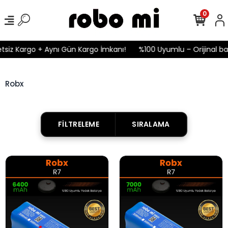
0
tsiz Kargo + Aynı Gün Kargo İmkanı!
%100 Uyumlu – Orijinal bat
Robx
FILTRELEME
SIRALAMA