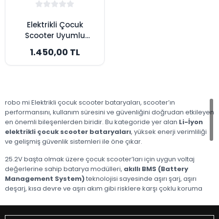
Elektrikli Çocuk
Scooter Uyumlu
Batarya 25.2V
1.450,00 TL
2600mAh - Orijinal
Kapasite
robo mi Elektrikli çocuk scooter bataryaları, scooter’ın
performansını, kullanım süresini ve güvenliğini doğrudan etkileyen
en önemli bileşenlerden biridir. Bu kategoride yer alan
Li-İyon
elektrikli çocuk scooter bataryaları
, yüksek enerji verimliliği
ve gelişmiş güvenlik sistemleri ile öne çıkar.
25.2V başta olmak üzere çocuk scooter’ları için uygun voltaj
değerlerine sahip batarya modülleri,
akıllı BMS (Battery
Management System)
teknolojisi sayesinde aşırı şarj, aşırı
deşarj, kısa devre ve aşırı akım gibi risklere karşı çoklu koruma
sunar. Bu sayede hem batarya ömrü uzar hem de çocuklar için
güvenli bir kullanım sağlanır.