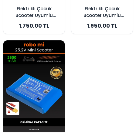
Elektrikli Çocuk
Elektrikli Çocuk
Scooter Uyumlu
Scooter Uyumlu
Batarya 25.2V
Batarya 25.2V
1.750,00 TL
1.950,00 TL
3200mAh - Yüksek
3500mAh -
Kapasite
Maksimum Kapasite