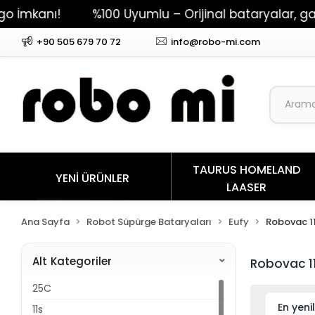
mkanı!
%100 Uyumlu – Orijinal bataryalar, garant
+90 505 679 70 72
info@robo-mi.com
TAURUS HOMELAND
YENİ ÜRÜNLER
LAASER
Ana Sayfa
Robot Süpürge Bataryaları
Eufy
Robovac 11
Alt Kategoriler
Robovac 11
25C
11s