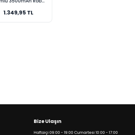
mlu 3500mAh Robot
pürge Bataryası -
1.349,95 TL
ksimum Kapasite
Bize Ulaşın
Haftaiçi 09:00 - 19:00 Cumartesi 10:00 - 17:00