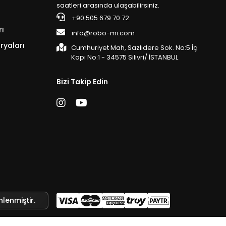
saatleri arasında ulaşabilirsiniz.
+90 505 679 70 72
rı
info@robo-mi.com
ryaları
Cumhuriyet Mah, Sazlıdere Sok. No:5 İç
Kapı No:1 - 34575 Silivri/ İSTANBUL
Bizi Takip Edin
nlenmiştir.