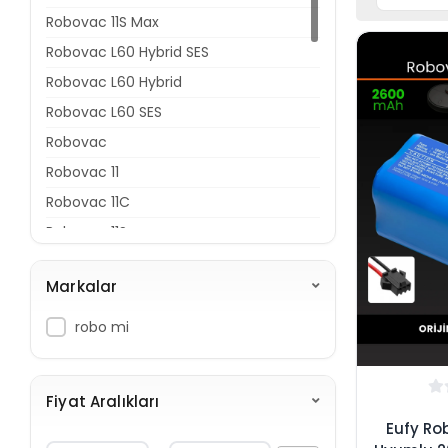
Robovac 11S Max
Robovac L60 Hybrid SES
Robovac L60 Hybrid
Robovac L60 SES
Robovac
Robovac 11
Robovac 11C
Robovac 11S
Robovac 11S Plus
Markalar
Robovac 15C
Robovac 15C Max
robo mi
Robovac 15T
Robovac 25C
Fiyat Aralıkları
Robovac 25C Max
Eufy Ro
Robovac 30