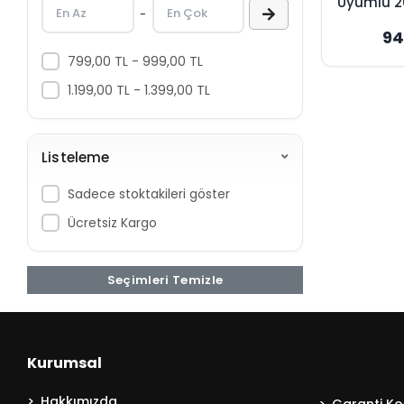
Uyumlu 
-
Süpürge
Robovac 30 Max
94
Oriji
Robovac 35C
799,00 TL - 999,00 TL
Robovac G10
1.199,00 TL - 1.399,00 TL
Robovac G20
Robovac G30
Listeleme
Robovac G30 Verge
Robovac G40
Sadece stoktakileri göster
Robovac L70
Ücretsiz Kargo
Robovac R500
Robovac X8
Seçimleri Temizle
Kurumsal
Hakkımızda