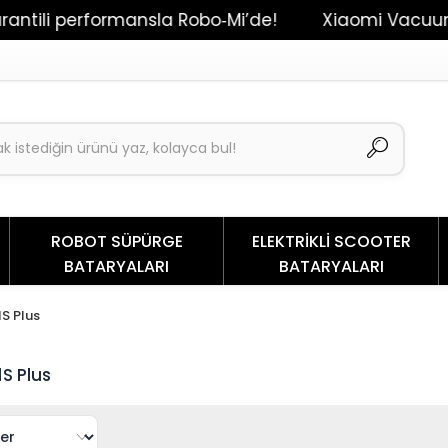
ili performansla Robo‑Mi’de!
Xiaomi Vacuum Mop 
ROBOT SÜPÜRGE
ELEKTRİKLİ SCOOTER
BATARYALARI
BATARYALARI
S Plus
S Plus