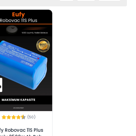
(50)
fy Robovac 11S Plus