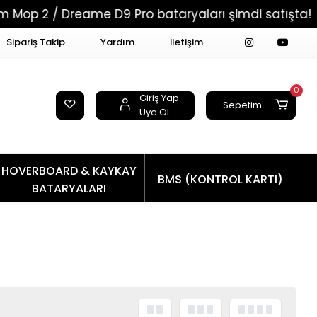
2 / Dreame D9 Pro bataryaları şimdi satışta!
Sipariş Takip
Yardım
İletişim
0
Giriş Yap
Sepetim
Üye Ol
HOVERBOARD & KAYKAY
BMS (KONTROL KARTI)
BATARYALARI