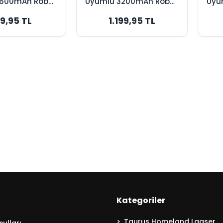
2600mAh Robot
Uyumlu 3200mAh Robot
Uyu
 Bataryası -
Süpürge Bataryası -
Sü
9,95 TL
1.199,95 TL
nal Kapasite
Yüksek Kapasite
Ma
Kategoriler
Taurus Homeland Laaser