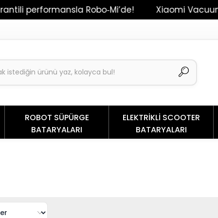
ili performansla Robo‑Mi’de!
Xiaomi Vacuum Mop
ROBOT SÜPÜRGE
ELEKTRİKLİ SCOOTER
BATARYALARI
BATARYALARI