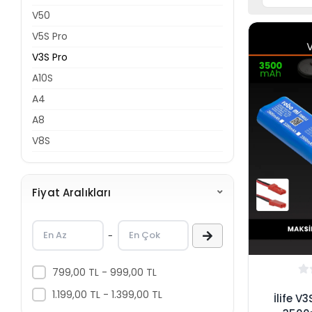
V50
V5S Pro
V3S Pro
A10S
A4
A8
V8S
Fiyat Aralıkları
-
799,00 TL - 999,00 TL
1.199,00 TL - 1.399,00 TL
İlife V