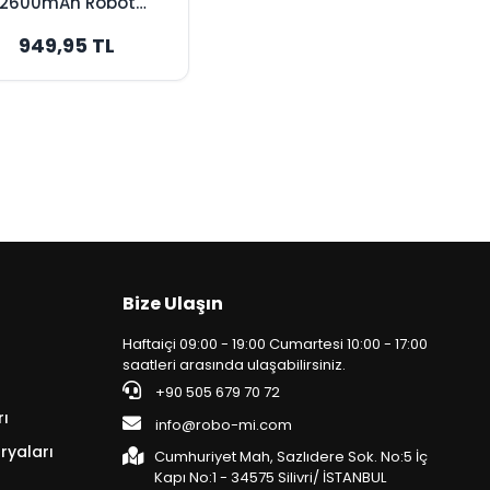
2600mAh Robot
pürge Bataryası -
949,95 TL
Orijinal Kapasite
Bize Ulaşın
Haftaiçi 09:00 - 19:00 Cumartesi 10:00 - 17:00
saatleri arasında ulaşabilirsiniz.
+90 505 679 70 72
rı
info@robo-mi.com
ryaları
Cumhuriyet Mah, Sazlıdere Sok. No:5 İç
Kapı No:1 - 34575 Silivri/ İSTANBUL