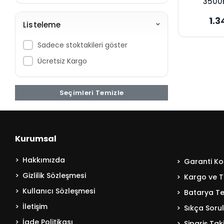
3500
Süpürge
1.3
Maksim
Listeleme
Sadece stoktakileri göster
Ücretsiz Kargo
Seçimleri Temizle
Kurumsal
Hakkımızda
Garanti Koş
Gizlilik Sözleşmesi
Kargo ve T
Kullanıcı Sözleşmesi
Batarya Tek
İletişim
Sıkça Soru
İade Politikası
Sipariş Tak