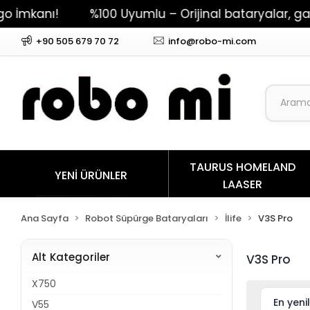
mkanı!
%100 Uyumlu – Orijinal bataryalar, garant
+90 505 679 70 72
info@robo-mi.com
TAURUS HOMELAND
YENİ ÜRÜNLER
LAASER
Ana Sayfa
Robot Süpürge Bataryaları
İlife
V3S Pro
Alt Kategoriler
V3S Pro
X750
V55