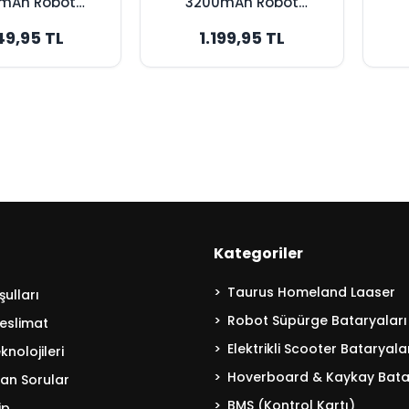
mAh Robot
3200mAh Robot
 Bataryası -
Süpürge Bataryası -
Sü
49,95 TL
1.199,95 TL
um Kapasite
Yüksek Kapasite
Kategoriler
Taurus Homeland Laaser
ulları
Robot Süpürge Bataryaları
eslimat
Elektrikli Scooter Bataryala
nolojileri
Hoverboard & Kaykay Bata
lan Sorular
BMS (Kontrol Kartı)
ip