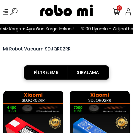
0
tsiz Kargo + Aynı Gün Kargo İmkanı!
%100 Uyumlu – Orijinal bat
Mi Robot Vacuum SDJQR02RR
FILTRELEME
SIRALAMA