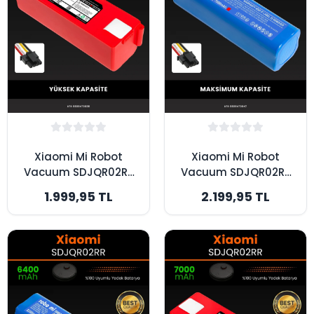
Xiaomi Mi Robot
Xiaomi Mi Robot
Vacuum SDJQR02RR
Vacuum SDJQR02RR
Uyumlu 6400mAh
Uyumlu 7000mAh
1.999,95 TL
2.199,95 TL
Robot Süpürge
Robot Süpürge
Bataryası - Box -
Bataryası -
Yüksek Kapasite
Maksimum Kapasite