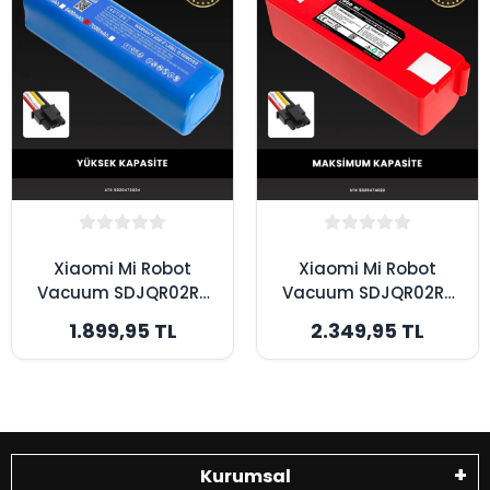
Xiaomi Mi Robot
Xiaomi Mi Robot
Vacuum SDJQR02RR
Vacuum SDJQR02RR
Uyumlu 6400mAh
Uyumlu 7000mAh
1.899,95 TL
2.349,95 TL
Robot Süpürge
Robot Süpürge
Bataryası - Yüksek
Bataryası - Box -
Kapasite
Maksimum Kapasite
Kurumsal