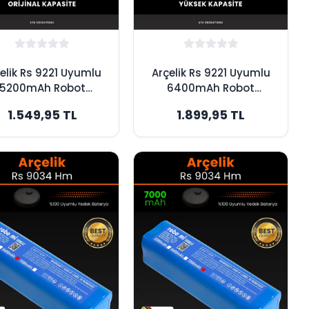
elik Rs 9221 Uyumlu
Arçelik Rs 9221 Uyumlu
5200mAh Robot
6400mAh Robot
pürge Bataryası -
Süpürge Bataryası -
1.549,95 TL
1.899,95 TL
Orijinal Kapasite
Yüksek Kapasite