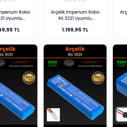
Imperium Robo
Arçelik Imperium Robo
Arç
221 Uyumlu
RS 3221 Uyumlu
mAh Robot
3200mAh Robot
49,95 TL
1.199,95 TL
 Bataryası -
Süpürge Bataryası -
Sü
um Kapasite
Yüksek Kapasite