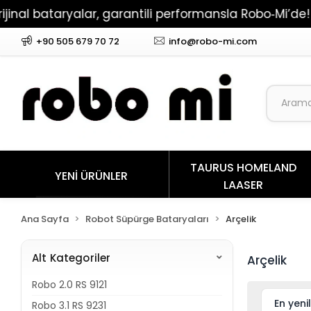
aryalar, garantili performansla Robo‑Mi’de!
Xiao
+90 505 679 70 72
info@robo-mi.com
TAURUS HOMELAND
YENİ ÜRÜNLER
LAASER
Ana Sayfa
Robot Süpürge Bataryaları
Arçelik
Alt Kategoriler
Arçelik
Robo 2.0 RS 9121
Robo 3.1 RS 9231