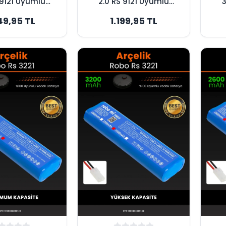
 9121 Uyumlu
2.0 RS 9121 Uyumlu
3
mAh Robot
3200mAh Robot
49,95 TL
1.199,95 TL
 Bataryası -
Süpürge Bataryası -
Sü
k Kapasite
Orijinal Kapasite
Ma