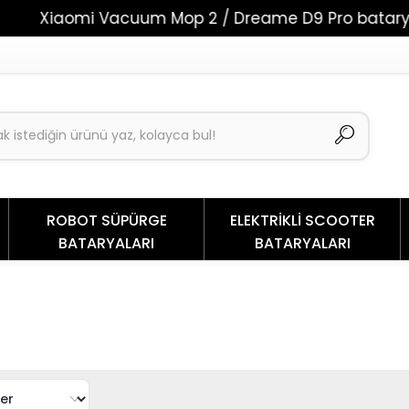
mi Vacuum Mop 2 / Dreame D9 Pro bataryaları şimdi
ROBOT SÜPÜRGE
ELEKTRİKLİ SCOOTER
BATARYALARI
BATARYALARI