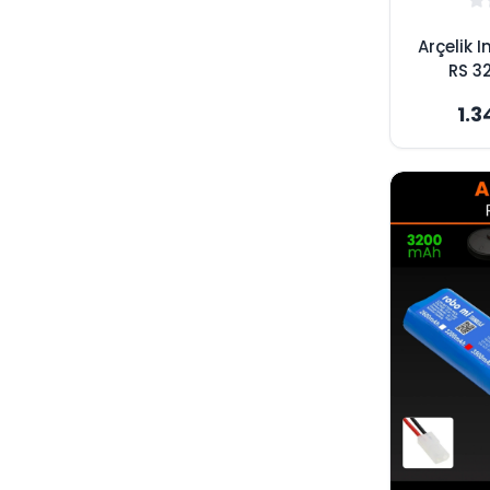
Arçelik 
RS 3
3500
1.3
Süpürge
Maksim