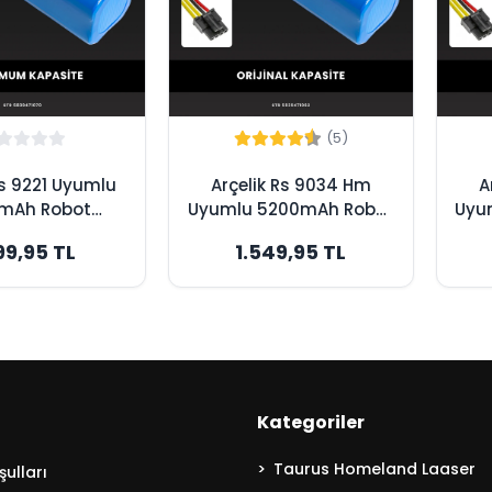
(5)
Rs 9221 Uyumlu
Arçelik Rs 9034 Hm
A
mAh Robot
Uyumlu 5200mAh Robot
Uyu
 Bataryası -
Süpürge Bataryası -
Sü
99,95 TL
1.549,95 TL
um Kapasite
Orijinal Kapasite
Kategoriler
Taurus Homeland Laaser
ulları