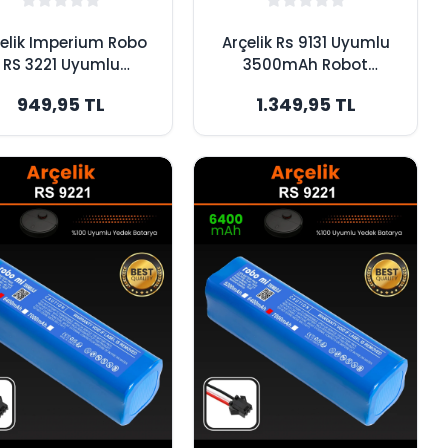
elik Imperium Robo
Arçelik Rs 9131 Uyumlu
RS 3221 Uyumlu
3500mAh Robot
2600mAh Robot
Süpürge Bataryası -
949,95 TL
1.349,95 TL
pürge Bataryası -
Maksimum Kapasite
Orijinal Kapasite