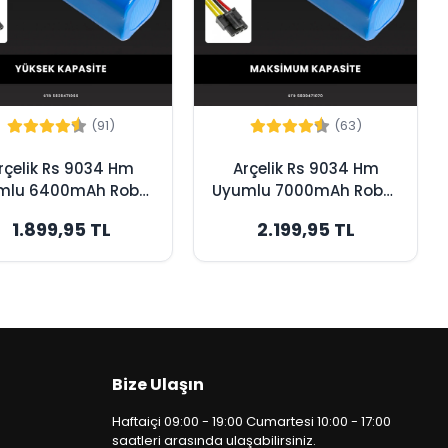
(91)
(63)
rçelik Rs 9034 Hm
Arçelik Rs 9034 Hm
mlu 6400mAh Robot
Uyumlu 7000mAh Robot
pürge Bataryası -
Süpürge Bataryası -
1.899,95 TL
2.199,95 TL
Yüksek Kapasite
Maksimum Kapasite
Bize Ulaşın
Haftaiçi 09:00 - 19:00 Cumartesi 10:00 - 17:00
saatleri arasında ulaşabilirsiniz.