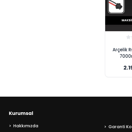
Arçelik 
7000
Süpürge
2.1
Maksim
Kurumsal
Hakkımızda
Garanti Koş