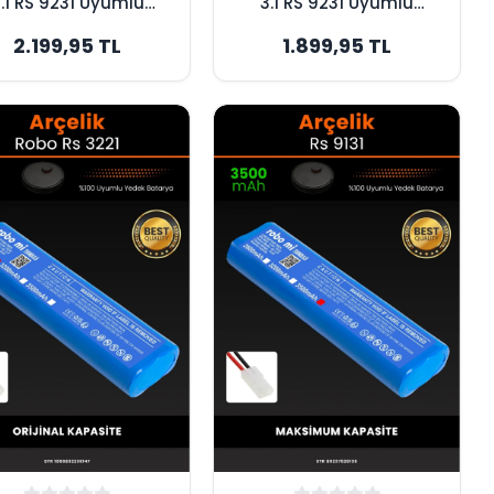
.1 RS 9231 Uyumlu
3.1 RS 9231 Uyumlu
7000mAh Robot
6400mAh Robot
2.199,95 TL
1.899,95 TL
pürge Bataryası -
Süpürge Bataryası -
ksimum Kapasite
Yüksek Kapasite