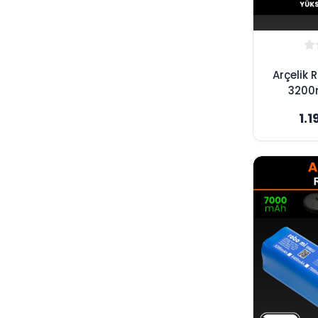
Arçelik 
3200
Süpürge
1.1
Yükse