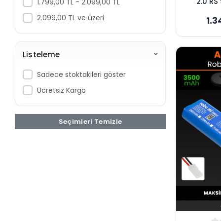
2.0 RS
1.799,00 TL - 2.099,00 TL
3500
2.099,00 TL ve üzeri
1.3
Süpürge
Yükse
Listeleme
Sadece stoktakileri göster
Ücretsiz Kargo
Seçimleri Temizle