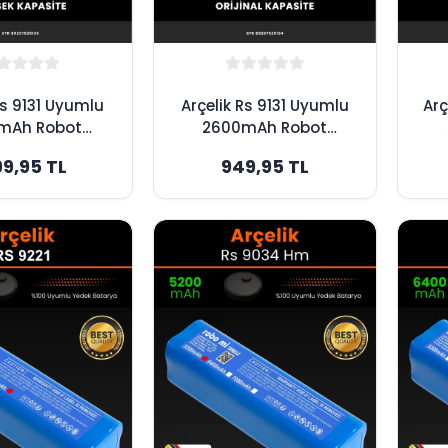
Rs 9131 Uyumlu
Arçelik Rs 9131 Uyumlu
Arç
mAh Robot
2600mAh Robot
 Bataryası -
Süpürge Bataryası -
Sü
99,95 TL
949,95 TL
k Kapasite
Orijinal Kapasite