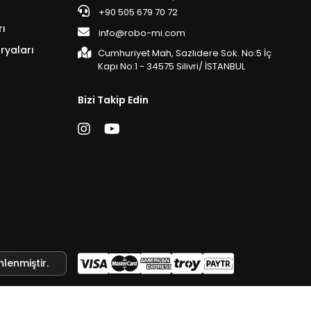
+90 505 679 70 72
rı
info@robo-mi.com
ryaları
Cumhuriyet Mah, Sazlıdere Sok. No:5 İç
Kapı No:1 - 34575 Silivri/ İSTANBUL
Bizi Takip Edin
nlenmiştir.