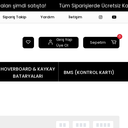
 satışta!
Tüm Siparişlerde Ücretsiz Kargo + Ay
Sipariş Takip
Yardım
İletişim
0
Giriş Yap
Sepetim
Üye Ol
HOVERBOARD & KAYKAY
BMS (KONTROL KARTI)
BATARYALARI