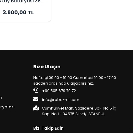
ykay Bataryası 36V
400mAh - Orijinal
3.900,00 TL
Kapasite
Bize Ulaşın
Haftaiçi 09:00 - 19:00 Cumartesi 10:00 - 17:00
saatleri arasında ulaşabilirsiniz.
+90 505 679 70 72
rı
info@robo-mi.com
ryaları
Cumhuriyet Mah, Sazlıdere Sok. No:5 İç
Kapı No:1 - 34575 Silivri/ İSTANBUL
Bizi Takip Edin