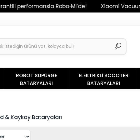
tili performansla Robo‑Mi’de!
Xiaomi Vacuum Mop
ROBOT SÜPÜRGE
ELEKTRİKLİ SCOOTER
BATARYALARI
BATARYALARI
d & Kaykay Bataryaları