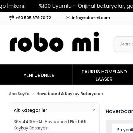
mkanı!
%100 Uyumlu – Orijinal bataryalar, garan
+90 505 679 70 72
info@robo-mi.com
TAURUS HOMELAND
YENİ ÜRÜNLER
LAASER
Ana Sayfa
Hoverboard & Kaykay Bataryaları
Alt Kategoriler
Hoverboar
36V 4400mAh Hoverboard Elektrikli
Kaykay Bataryası