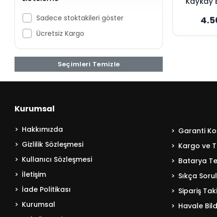
Kaykay 
6400mA
Sadece stoktakileri göster
4.5
K
Ücretsiz Kargo
Seçimleri Temizle
Kurumsal
Hakkımızda
Garanti Koş
Gizlilik Sözleşmesi
Kargo ve T
Kullanıcı Sözleşmesi
Batarya Tek
İletişim
Sıkça Soru
İade Politikası
Sipariş Tak
Kurumsal
Havale Bild