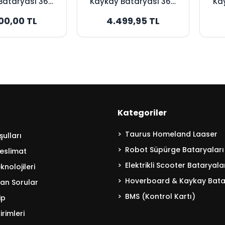
Bataryası 36V
Kaykay Bataryası 36V
Ka
h - Maksimum
5200mAh - Yüksek
4
00,00 TL
4.499,95 TL
apasite
Kapasite
Kategoriler
Taurus Homeland Laaser
ulları
Robot Süpürge Bataryaları
eslimat
Elektrikli Scooter Bataryala
nolojileri
Hoverboard & Kaykay Bata
lan Sorular
BMS (Kontrol Kartı)
ip
irimleri