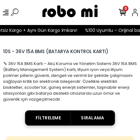
0
tsiz Kargo + Aynı Gün Kargo İmkanı!
%100 Uyumlu – Orijinal ba
10S - 36V 15A BMS (BATARYA KONTROL KARTI)
🔧 36V 15A BMS Kartı – Akü Koruma ve Yönetim Sistemi 36V 15A BMS
(Battery Management System) kartı, lityum iyon veya lityum
polimer pillerin güvenli, dengeli ve verimli bir şekilde çalışmasını
sağlayan kritik bir elektronik bileşendir. Özellikle elektrikli
bisikletler, scooter’lar, güneş enerjili sistemler, taşınabilir enerji
istasyonları gibi batarya destekli cihazlarda uzun ömür ve
güvenlik için vazgeçilmezdir.
FILTRELEME
SIRALAMA