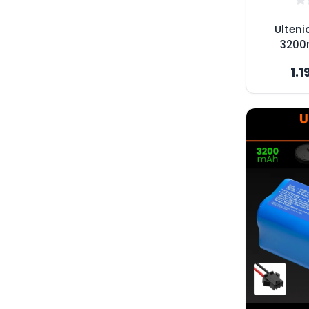
Ulteni
3200
Süpürge
1.1
Yükse