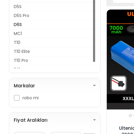
D5S
D5S Pro
D6S
MC1
T10
T10 Elite
T10 Pro
TS1
Markalar
robo mi
Fiyat Aralıkları
Ulteni