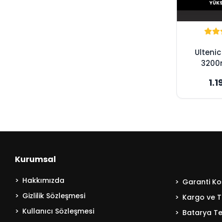
Ulteni
3200
Süpürge
1.1
Yükse
Kurumsal
Hakkımızda
Garanti Koş
Gizlilik Sözleşmesi
Kargo ve T
Kullanıcı Sözleşmesi
Batarya Tek