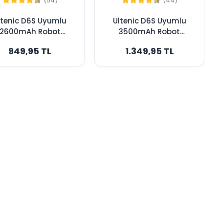
(54)
(44)
ltenic D6S Uyumlu
Ultenic D6S Uyumlu
2600mAh Robot
3500mAh Robot
pürge Bataryası -
Süpürge Bataryası -
949,95 TL
1.349,95 TL
Orijinal Kapasite
Maksimum Kapasite