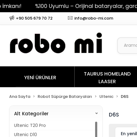
!
%100 Uyumlu – Orijinal bataryalar, garantili 
+90 505 679 70 72
info@robo-mi.com
TAURUS HOMELAND
YENİ ÜRÜNLER
LAASER
Ana Sayfa
Robot Süpürge Bataryaları
Ultenic
D6S
Alt Kategoriler
D6S
Ultenic T20 Pro
Ultenic D10