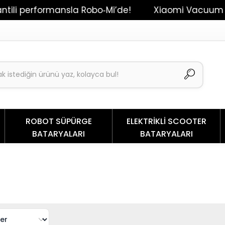
performansla Robo‑Mi’de!
Xiaomi Vacuum Mop 2 / 
ROBOT SÜPÜRGE
ELEKTRİKLİ SCOOTER
BATARYALARI
BATARYALARI