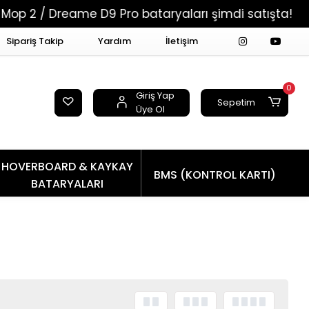
Dreame D9 Pro bataryaları şimdi satışta!
Tüm 
Sipariş Takip
Yardım
İletişim
0
Giriş Yap
Sepetim
Üye Ol
HOVERBOARD & KAYKAY
BMS (KONTROL KARTI)
BATARYALARI