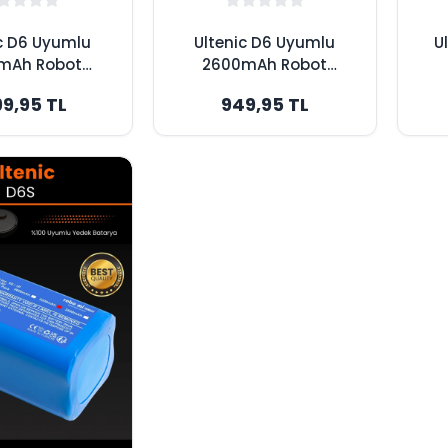
c D6 Uyumlu
Ultenic D6 Uyumlu
U
mAh Robot
2600mAh Robot
 Bataryası -
Süpürge Bataryası -
Sü
99,95 TL
949,95 TL
k Kapasite
Orijinal Kapasite