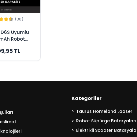
(30)
c D6S Uyumlu
mAh Robot
 Bataryası -
99,95 TL
k Kapasite
Kategoriler
Taurus Homeland Laaser
ulları
Robot Süpürge Bataryaları
eslimat
Elektrikli Scooter Bataryala
nolojileri