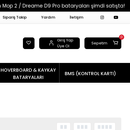
2 / Dreame D9 Pro bataryaları şimdi satışta!
T
Sipariş Takip
Yardım
İletişim
0
Giriş Yap
Sepetim
Üye Ol
HOVERBOARD & KAYKAY
BMS (KONTROL KARTI)
BATARYALARI