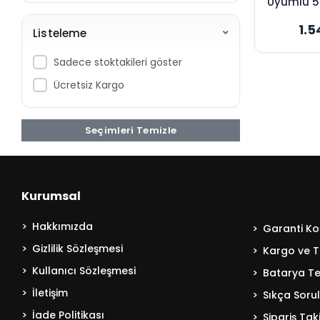
Uyumlu 
Süpürge
1.5
Listeleme
Oriji
Sadece stoktakileri göster
Ücretsiz Kargo
Seçimleri Temizle
Kurumsal
Hakkımızda
Garanti Koş
Gizlilik Sözleşmesi
Kargo ve T
Kullanıcı Sözleşmesi
Batarya Tek
İletişim
Sıkça Soru
İade Politikası
Sipariş Tak