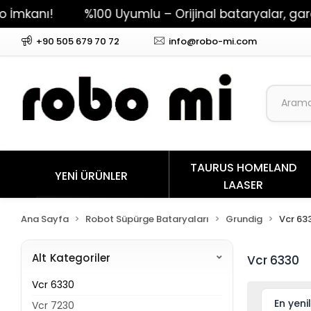
kanı!
%100 Uyumlu – Orijinal bataryalar, garanti
+90 505 679 70 72
info@robo-mi.com
TAURUS HOMELAND
YENİ ÜRÜNLER
LAASER
Ana Sayfa
Robot Süpürge Bataryaları
Grundig
Vcr 63
Alt Kategoriler
Vcr 6330
Vcr 6330
Vcr 7230