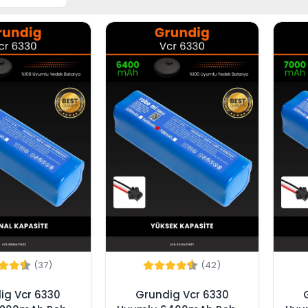
(37)
(42)
ig Vcr 6330
Grundig Vcr 6330