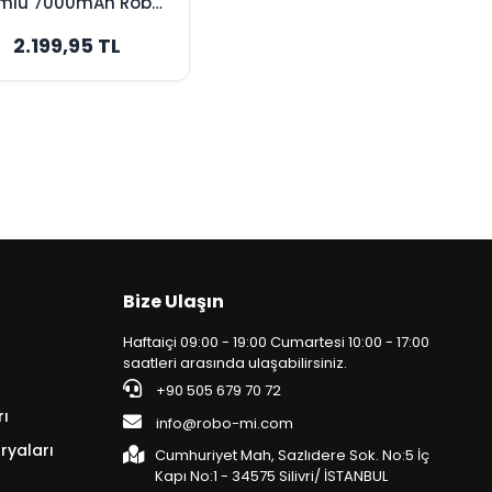
mlu 7000mAh Robot
pürge Bataryası -
2.199,95 TL
ksimum Kapasite
Bize Ulaşın
Haftaiçi 09:00 - 19:00 Cumartesi 10:00 - 17:00
saatleri arasında ulaşabilirsiniz.
+90 505 679 70 72
rı
info@robo-mi.com
ryaları
Cumhuriyet Mah, Sazlıdere Sok. No:5 İç
Kapı No:1 - 34575 Silivri/ İSTANBUL