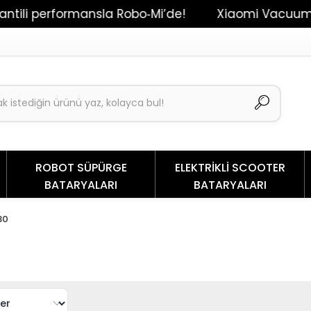
li performansla Robo‑Mi’de!
Xiaomi Vacuum Mop 
ROBOT SÜPÜRGE
ELEKTRİKLİ SCOOTER
BATARYALARI
BATARYALARI
30