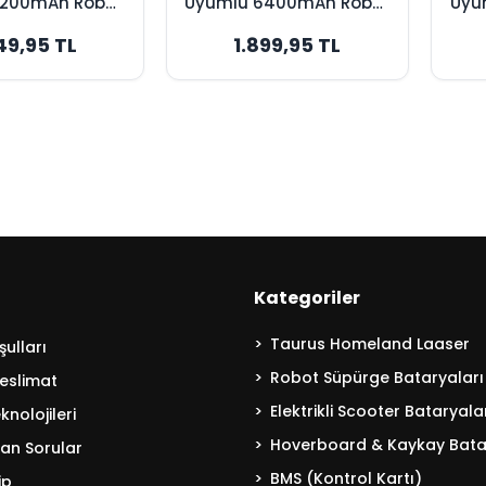
5200mAh Robot
Uyumlu 6400mAh Robot
Uyu
 Bataryası -
Süpürge Bataryası -
Sü
49,95 TL
1.899,95 TL
nal Kapasite
Yüksek Kapasite
Ma
Kategoriler
Taurus Homeland Laaser
ulları
Robot Süpürge Bataryaları
eslimat
Elektrikli Scooter Bataryala
nolojileri
Hoverboard & Kaykay Bata
lan Sorular
BMS (Kontrol Kartı)
ip