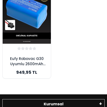
Eufy Robovac G30
Uyumlu 2600mAh
Robot Süpürge
949,95 TL
Bataryası - Orijinal
Kapasite
Kurumsal