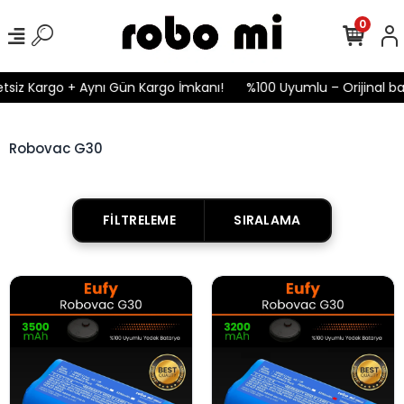
0
tsiz Kargo + Aynı Gün Kargo İmkanı!
%100 Uyumlu – Orijinal bat
Robovac G30
FILTRELEME
SIRALAMA