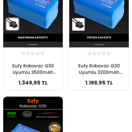
Eufy Robovac G30
Eufy Robovac G30
Uyumlu 3500mAh
Uyumlu 3200mAh
Robot Süpürge
Robot Süpürge
1.349,95 TL
1.199,95 TL
Bataryası -
Bataryası - Yüksek
Maksimum Kapasite
Kapasite