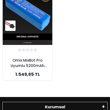
Omix MixBot Pro
Uyumlu 5200mAh
Robot Süpürge
1.549,95 TL
Bataryası - Orijinal
Kapasite
Kurumsal