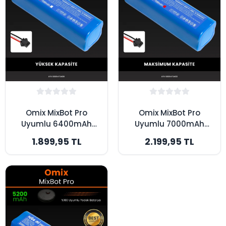
Omix MixBot Pro
Omix MixBot Pro
Uyumlu 6400mAh
Uyumlu 7000mAh
Robot Süpürge
Robot Süpürge
1.899,95 TL
2.199,95 TL
Bataryası - Yüksek
Bataryası -
Kapasite
Maksimum Kapasite