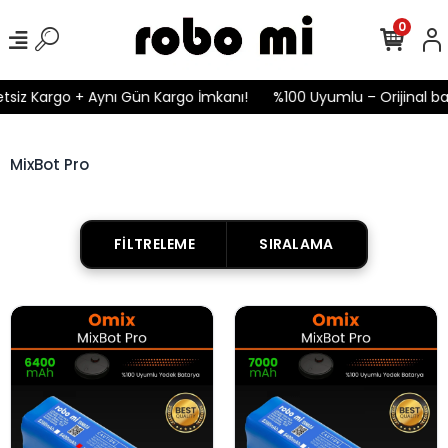
0
tsiz Kargo + Aynı Gün Kargo İmkanı!
%100 Uyumlu – Orijinal bat
MixBot Pro
FILTRELEME
SIRALAMA