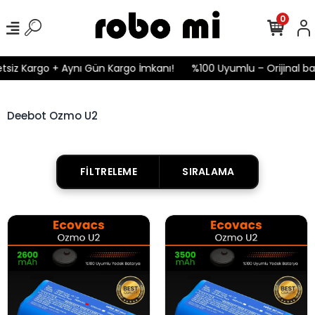
0
tsiz Kargo + Aynı Gün Kargo İmkanı!
%100 Uyumlu – Orijinal bat
Deebot Ozmo U2
FILTRELEME
SIRALAMA