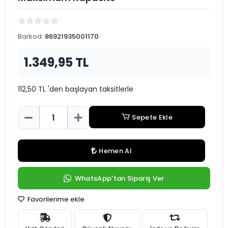
Barkod:
86921935001170
1.349,95 TL
112,50 TL 'den başlayan taksitlerle
Sepete Ekle
Hemen Al
WhatsApp'tan Sipariş Ver
Favorilerime ekle