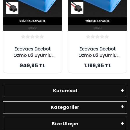
Ecovacs Deebot
Ecovacs Deebot
Ozmo U2 Uyumlu
Ozmo U2 Uyumlu
2600mAh Robot
3200mAh Robot
949,95 TL
1.199,95 TL
Süpürge Bataryası -
Süpürge Bataryası -
Orijinal Kapasite
Yüksek Kapasite
Kurumsal
Kategoriler
Bize Ulaşın