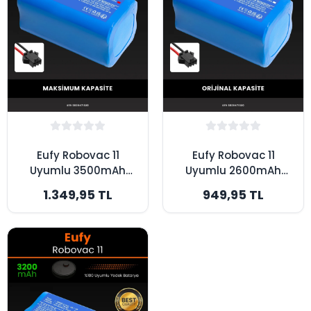
Eufy Robovac 11
Eufy Robovac 11
Uyumlu 3500mAh
Uyumlu 2600mAh
Robot Süpürge
Robot Süpürge
1.349,95 TL
949,95 TL
Bataryası -
Bataryası - Orijinal
Maksimum Kapasite
Kapasite