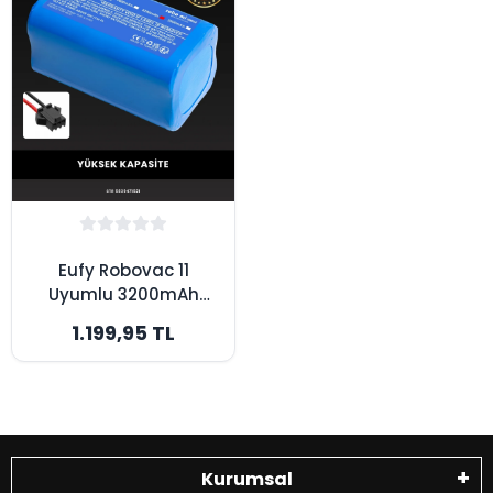
Eufy Robovac 11
Uyumlu 3200mAh
Robot Süpürge
1.199,95 TL
Bataryası - Yüksek
Kapasite
Kurumsal