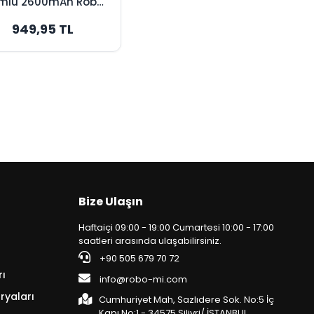
mlu 2600mAh Robot
pürge Bataryası -
949,95 TL
Orijinal Kapasite
Bize Ulaşın
Haftaiçi 09:00 - 19:00 Cumartesi 10:00 - 17:00
saatleri arasında ulaşabilirsiniz.
+90 505 679 70 72
rı
info@robo-mi.com
ryaları
Cumhuriyet Mah, Sazlıdere Sok. No:5 İç
Kapı No:1 - 34575 Silivri/ İSTANBUL