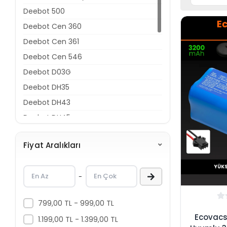
Deebot 500
Deebot Cen 360
Deebot Cen 361
Deebot Cen 546
Deebot D03G
Deebot DH35
Deebot DH43
Deebot DH45
Deebot DN600
Fiyat Aralıkları
Deebot DN605
Deebot DN661
-
Deebot N79
Deebot N79S
799,00 TL - 999,00 TL
Deebot N79W
Ecovacs
1.199,00 TL - 1.399,00 TL
Deebot N95