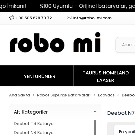
mkanı!
%100 Uyumlu – Orijinal bataryalar, garan
+90 505 679 70 72
info@robo-mi.com
TAURUS HOMELAND
YENİ ÜRÜNLER
LAASER
Ana Sayfa
Robot Süpürge Bataryaları
Ecovacs
Deebo
Alt Kategoriler
Deebot N7
Deebot T9 Batarya
Deebot N8 Batarya