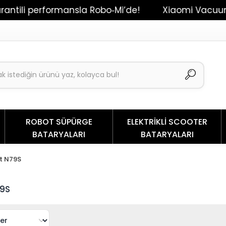
tili performansla Robo‑Mi’de!
Xiaomi Vacuum Mop
ROBOT SÜPÜRGE
ELEKTRİKLİ SCOOTER
BATARYALARI
BATARYALARI
t N79S
9S