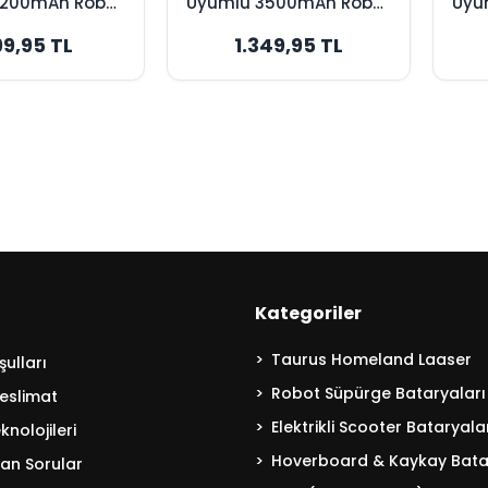
3200mAh Robot
Uyumlu 3500mAh Robot
Uyu
 Bataryası -
Süpürge Bataryası -
Sü
99,95 TL
1.349,95 TL
k Kapasite
Maksimum Kapasite
Kategoriler
Taurus Homeland Laaser
ulları
Robot Süpürge Bataryaları
eslimat
Elektrikli Scooter Bataryala
nolojileri
Hoverboard & Kaykay Bata
lan Sorular