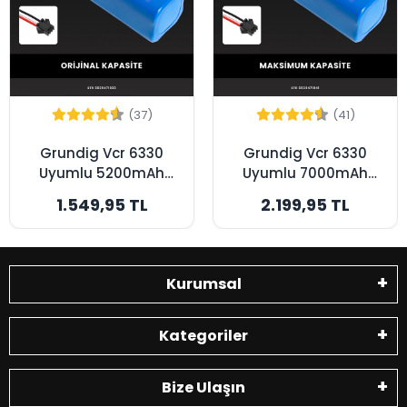
(37)
(41)
Grundig Vcr 6330
Grundig Vcr 6330
Uyumlu 5200mAh
Uyumlu 7000mAh
Robot Süpürge
Robot Süpürge
1.549,95 TL
2.199,95 TL
Bataryası - Orijinal
Bataryası -
Kapasite
Maksimum Kapasite
Kurumsal
Kategoriler
Bize Ulaşın