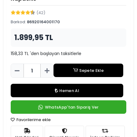
(42)
Barkod:
86920164001170
1.899,95 TL
158,33 TL 'den başlayan taksitlerle
Sepete Ekle
Hemen Al
WhatsApp'tan Sipariş Ver
Favorilerime ekle