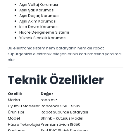
Aşırı Voltaj Koruması
Aşırı Şarj Koruması
Aşırı Deşarj Koruması
Aşırı Akım Koruması
Kısa Devre Koruması
Hücre Dengeleme Sistemi
Yüksek Sıcaklık Koruması
Bu elektronik sistem hem bataryanın hem de robot
süpürgenizin elektronik bileşenlerinin korunmasına yardımcı
olur.
Teknik Özellikler
Özellik
Değer
Marka
robo mi®
Uyumlu Modeller
Roborock S50 - S502
Ürün Tipi
Robot Süpürge Bataryası
Model
Shrink - Kutusuz Model
Hücre Teknolojisi
Premium Li-ion 18650
Kaplama
Sert PVC Shrink Kaplama