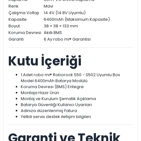
Renk
Mavi
Çalışma Voltajı
14.4V (14.8V Uyumlu)
Kapasite
6400mAh (Maksimum Kapasite)
Boyut
38 × 38 × 133 mm
Koruma Devresi
Akıllı BMS
Garanti
6 Ay robo mi® Garantisi
Kutu İçeriği
1 Adet robo mi® Roborock S50 - S502 Uyumlu Box
Model 6400mAh Batarya Modülü
Koruma Devresi (BMS) Entegre
Montaja Hazır Ürün
Montaj ve Kurulum Şematik Açıklama
Batarya Güvenliği Kullanıcı Uyarıları
Adınıza düzenlenmiş Fatura
Yetkili servis destek iletişim bilgileri.
Garanti ve Teknik