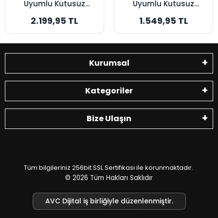
Uyumlu Kutusuz
Uyumlu Kutusuz
Model 7000mAh
Model 5200mAh
2.199,95 TL
1.549,95 TL
Robot Süpürge
Robot Süpürge
Bataryası -
Bataryası - Orijinal
Maksimum Kapasite
Kapasite
Kurumsal
Kategoriler
Bize Ulaşın
Tüm bilgileriniz 256bit SSL Sertifikası ile korunmaktadır.
© 2026
Tüm Hakları Saklıdır
AVC Dijital iş birliğiyle düzenlenmiştir.