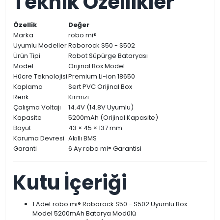
Teknik Özellikler
Özellik
Değer
Marka
robo mi®
Uyumlu Modeller
Roborock S50 - S502
Ürün Tipi
Robot Süpürge Bataryası
Model
Orijinal Box Model
Hücre Teknolojisi
Premium Li-ion 18650
Kaplama
Sert PVC Orijinal Box
Renk
Kırmızı
Çalışma Voltajı
14.4V (14.8V Uyumlu)
Kapasite
5200mAh (Orijinal Kapasite)
Boyut
43 × 45 × 137 mm
Koruma Devresi
Akıllı BMS
Garanti
6 Ay robo mi® Garantisi
Kutu İçeriği
1 Adet robo mi® Roborock S50 - S502 Uyumlu Box
Model 5200mAh Batarya Modülü