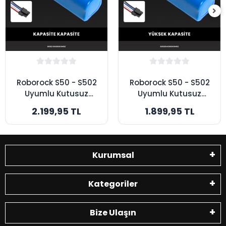
Roborock S50 - S502
Roborock S50 - S502
Uyumlu Kutusuz
Uyumlu Kutusuz
Model 7000mAh
Model 6400mAh
2.199,95 TL
1.899,95 TL
Robot Süpürge
Robot Süpürge
Bataryası -
Bataryası - Yüksek
Maksimum Kapasite
Kapasite
Kurumsal
Kategoriler
Bize Ulaşın