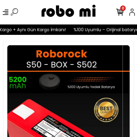
0
rgo + Aynı Gün Kargo İmkanı!
%100 Uyumlu – Orijinal bataryala