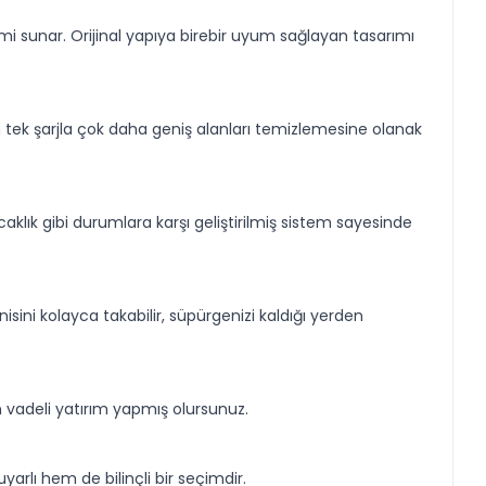
i sunar. Orijinal yapıya birebir uyum sağlayan tasarımı
n tek şarjla çok daha geniş alanları temizlemesine olanak
sıcaklık gibi durumlara karşı geliştirilmiş sistem sayesinde
isini kolayca takabilir, süpürgenizi kaldığı yerden
 vadeli yatırım yapmış olursunuz.
arlı hem de bilinçli bir seçimdir.