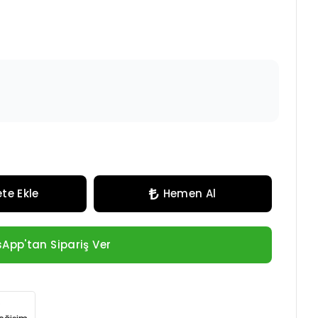
te Ekle
Hemen Al
App'tan Sipariş Ver