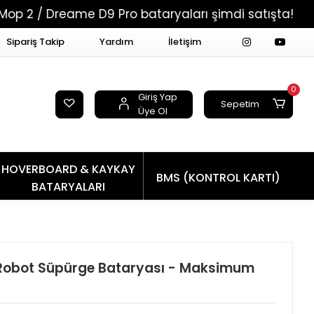
reame D9 Pro bataryaları şimdi satışta!
Tüm Si
Sipariş Takip
Yardım
İletişim
0
Giriş Yap
Sepetim
Üye Ol
HOVERBOARD & KAYKAY
BMS (KONTROL KARTI)
BATARYALARI
Robot Süpürge Bataryası - Maksimum