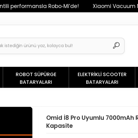
rformansla Robo‑Mi’de!
Xiaomi Vacuum Mop 2 / D
ROBOT SÜPÜRGE
ELEKTRİKLİ SCOOTER
BATARYALARI
BATARYALARI
Omid İ8 Pro Uyumlu 7000mAh 
Kapasite