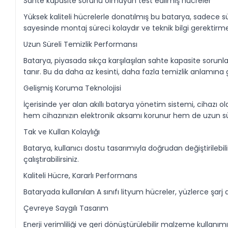
Sahte kapasite sorunu olmayan test edilmiş hücreler
Yüksek kaliteli hücrelerle donatılmış bu batarya, sadece 
sayesinde montaj süreci kolaydır ve teknik bilgi gerektirm
Uzun Süreli Temizlik Performansı
Batarya, piyasada sıkça karşılaşılan sahte kapasite sorunl
tanır. Bu da daha az kesinti, daha fazla temizlik anlamına g
Gelişmiş Koruma Teknolojisi
İçerisinde yer alan akıllı batarya yönetim sistemi, cihazı olas
hem cihazınızın elektronik aksamı korunur hem de uzun sür
Tak ve Kullan Kolaylığı
Batarya, kullanıcı dostu tasarımıyla doğrudan değiştirilebil
çalıştırabilirsiniz.
Kaliteli Hücre, Kararlı Performans
Bataryada kullanılan A sınıfı lityum hücreler, yüzlerce 
Çevreye Saygılı Tasarım
Enerji verimliliği ve geri dönüştürülebilir malzeme kullan