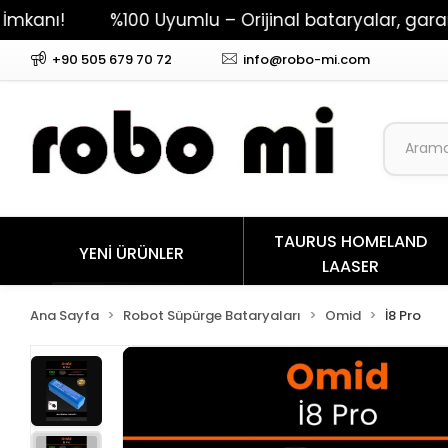
%100 Uyumlu – Orijinal bataryalar, garantili pe
+90 505 679 70 72
info@robo-mi.com
TAURUS HOMELAND
YENİ ÜRÜNLER
LAASER
Ana Sayfa
Robot Süpürge Bataryaları
Omid
İ8 Pro