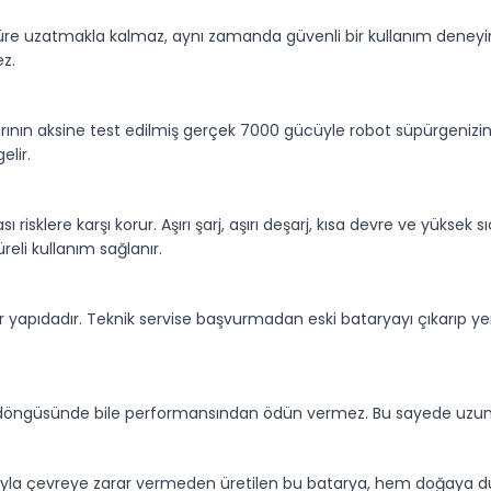
süre uzatmakla kalmaz, aynı zamanda güvenli bir kullanım deneyim
ez.
arının aksine test edilmiş gerçek 7000 gücüyle robot süpürgenizi
elir.
ı risklere karşı korur. Aşırı şarj, aşırı deşarj, kısa devre ve yüksek 
eli kullanım sağlanır.
ir yapıdadır. Teknik servise başvurmadan eski bataryayı çıkarıp yen
şarj döngüsünde bile performansından ödün vermez. Bu sayede uzun
ımıyla çevreye zarar vermeden üretilen bu batarya, hem doğaya duy