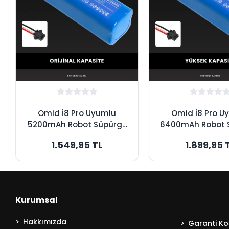
Omid İ8 Pro Uyumlu
Omid İ8 Pro U
5200mAh Robot Süpürge
6400mAh Robot 
Bataryası - Orijinal
Bataryası - Y
1.549,95 TL
1.899,95 
Kapasite
Kapasite
Kurumsal
Hakkımızda
Garanti Koş