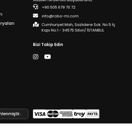
+90 505 679 70 72
rı
info@robo-mi.com
ryaları
Cumhuriyet Mah, Sazlıdere Sok. No:5 İç
Kapı No:1 - 34575 Silivri/ İSTANBUL
Bizi Takip Edin
nlenmiştir.