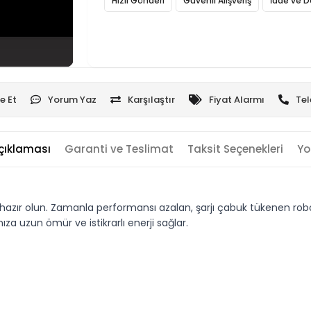
Hızlı Gönderi
Güvenli Alışveriş
İade ve D
e Et
Yorum Yaz
Karşılaştır
Fiyat Alarmı
Tel
çıklaması
Garanti ve Teslimat
Taksit Seçenekleri
Yo
ır olun. Zamanla performansı azalan, şarjı çabuk tükenen robot s
a uzun ömür ve istikrarlı enerji sağlar.