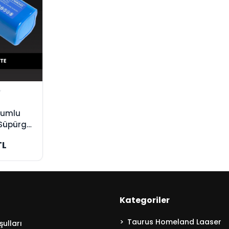
yumlu
Süpürge
üksek
TL
Kategoriler
Taurus Homeland Laaser
ulları