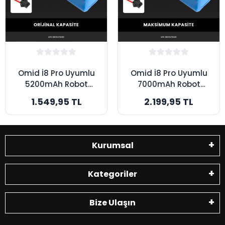
Omid İ8 Pro Uyumlu
Omid İ8 Pro Uyumlu
5200mAh Robot
7000mAh Robot
Süpürge Bataryası -
Süpürge Bataryası -
1.549,95 TL
2.199,95 TL
Orijinal Kapasite
Maksimum Kapasite
Kurumsal
Kategoriler
Bize Ulaşın