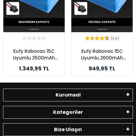
(54)
Eufy Robovac 15C
Eufy Robovac 15C
Uyumlu 3500mAh
Uyumlu 2600mAh
Robot Süpürge
Robot Süpürge
1.349,95 TL
949,95 TL
Bataryası -
Bataryası - Orijinal
Maksimum Kapasite
Kapasite
Kurumsal
Kategoriler
Bize Ulaşın