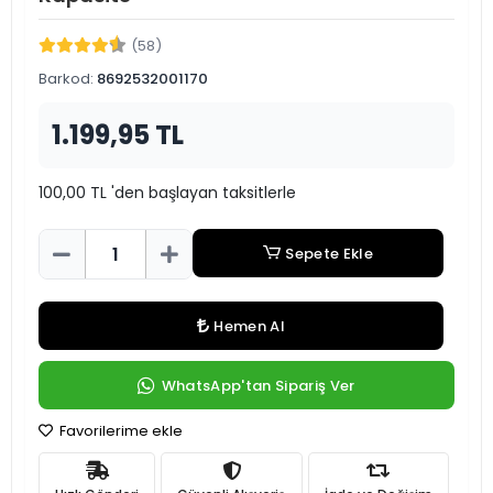
(58)
Barkod:
8692532001170
1.199,95 TL
100,00 TL 'den başlayan taksitlerle
Sepete Ekle
Hemen Al
WhatsApp'tan Sipariş Ver
Favorilerime ekle