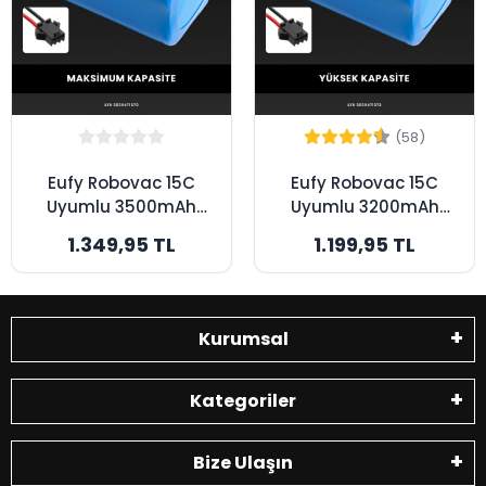
(58)
Eufy Robovac 15C
Eufy Robovac 15C
Uyumlu 3500mAh
Uyumlu 3200mAh
Robot Süpürge
Robot Süpürge
1.349,95 TL
1.199,95 TL
Bataryası -
Bataryası - Yüksek
Maksimum Kapasite
Kapasite
Kurumsal
Kategoriler
Bize Ulaşın