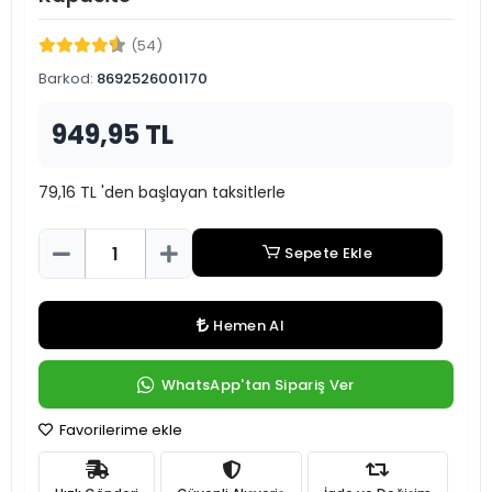
(54)
Barkod:
8692526001170
949,95 TL
79,16 TL 'den başlayan taksitlerle
Sepete Ekle
Hemen Al
WhatsApp'tan Sipariş Ver
Favorilerime ekle