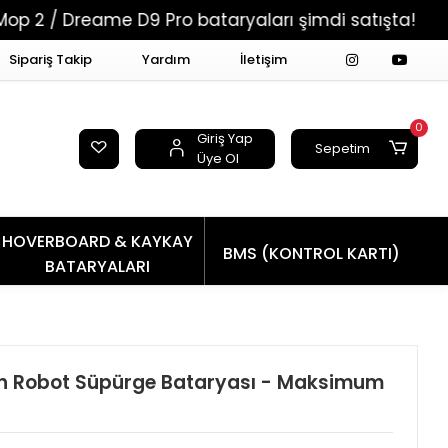
eame D9 Pro bataryaları şimdi satışta!
Tüm Sip
Sipariş Takip
Yardım
İletişim
0
Giriş Yap
Sepetim
Üye Ol
HOVERBOARD & KAYKAY
BMS (KONTROL KARTI)
BATARYALARI
 Robot Süpürge Bataryası - Maksimum