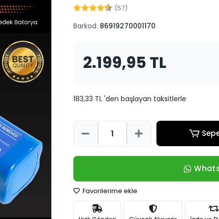
(57)
Barkod:
86919270001170
2.199,95 TL
183,33 TL 'den başlayan taksitlerle
Sepe
Whats
Favorilerime ekle