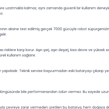
süre uzatmakla kalmaz, aynı zamanda güvenli bir kullanım deneyim
ez.
arının aksine test edilmiş gerçek 7000 gücüyle robot süpürgenizi
elir.
ı risklere karşı korur. Aşırı şarj, aşırı deşarj, kısa devre ve yüksek 
eli kullanım sağlanır.
ir yapıdadır. Teknik servise başvurmadan eski bataryayı çıkarıp yen
şarj döngüsünde bile performansından ödün vermez. Bu sayede uzun
ımıyla çevreye zarar vermeden üretilen bu batarya, hem doğaya duy