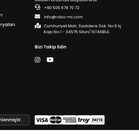
+90 505 679 70 72
rı
info@robo-mi.com
ryaları
Cumhuriyet Mah, Sazlıdere Sok. No:5 İç
Kapı No:1 - 34575 Silivri/ İSTANBUL
Bizi Takip Edin
nlenmiştir.