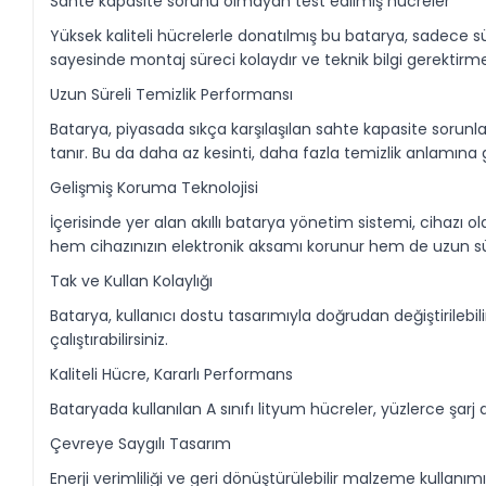
Sahte kapasite sorunu olmayan test edilmiş hücreler
Yüksek kaliteli hücrelerle donatılmış bu batarya, sadece 
sayesinde montaj süreci kolaydır ve teknik bilgi gerektirm
Uzun Süreli Temizlik Performansı
Batarya, piyasada sıkça karşılaşılan sahte kapasite sorunl
tanır. Bu da daha az kesinti, daha fazla temizlik anlamına g
Gelişmiş Koruma Teknolojisi
İçerisinde yer alan akıllı batarya yönetim sistemi, cihazı olas
hem cihazınızın elektronik aksamı korunur hem de uzun sür
Tak ve Kullan Kolaylığı
Batarya, kullanıcı dostu tasarımıyla doğrudan değiştirilebil
çalıştırabilirsiniz.
Kaliteli Hücre, Kararlı Performans
Bataryada kullanılan A sınıfı lityum hücreler, yüzlerce 
Çevreye Saygılı Tasarım
Enerji verimliliği ve geri dönüştürülebilir malzeme kullan