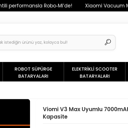
formansla Robo‑Mi’de!
Xiaomi Vacuum Mop 2 / Dr
ROBOT SÜPÜRGE
ELEKTRİKLİ SCOOTER
BATARYALARI
BATARYALARI
Viomi V3 Max Uyumlu 7000mAh
Kapasite