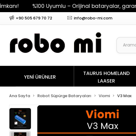
%100 Uyumlu – Orijinal bataryalar, garantili per
+90 505 679 70 72
info@robo-mi.com
TAURUS HOMELAND
YENİ ÜRÜNLER
LAASER
Ana Sayfa
Robot Süpürge Bataryaları
Viomi
V3 Max