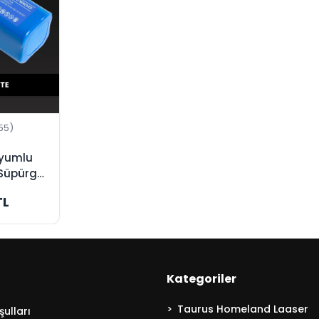
55)
Uyumlu
Süpürge
üksek
TL
Kategoriler
Taurus Homeland Laaser
ulları