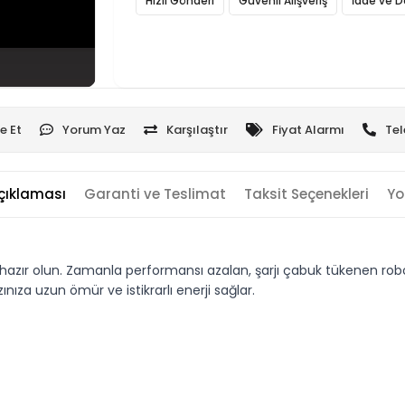
Hızlı Gönderi
Güvenli Alışveriş
İade ve D
e Et
Yorum Yaz
Karşılaştır
Fiyat Alarmı
Tel
çıklaması
Garanti ve Teslimat
Taksit Seçenekleri
Yo
ır olun. Zamanla performansı azalan, şarjı çabuk tükenen robot s
ıza uzun ömür ve istikrarlı enerji sağlar.