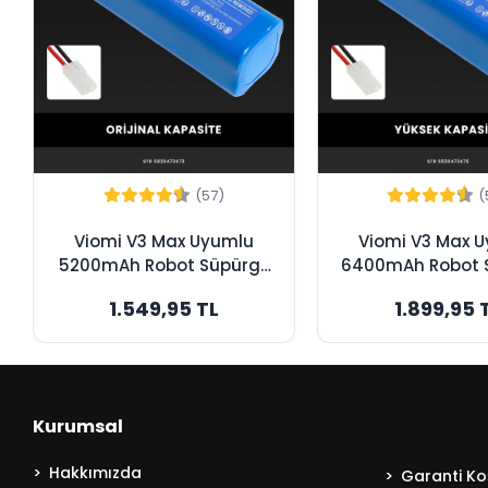
(57)
(
Viomi V3 Max Uyumlu
Viomi V3 Max 
5200mAh Robot Süpürge
6400mAh Robot 
Bataryası - Orijinal
Bataryası - Y
1.549,95 TL
1.899,95 
Kapasite
Kapasite
Kurumsal
Hakkımızda
Garanti Koş