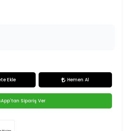
te Ekle
Hemen Al
App'tan Sipariş Ver