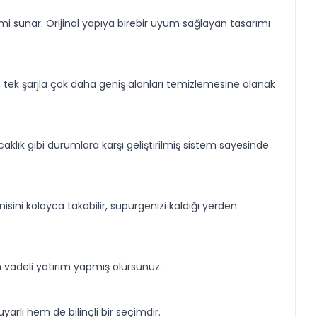
i sunar. Orijinal yapıya birebir uyum sağlayan tasarımı
n tek şarjla çok daha geniş alanları temizlemesine olanak
sıcaklık gibi durumlara karşı geliştirilmiş sistem sayesinde
isini kolayca takabilir, süpürgenizi kaldığı yerden
 vadeli yatırım yapmış olursunuz.
arlı hem de bilinçli bir seçimdir.