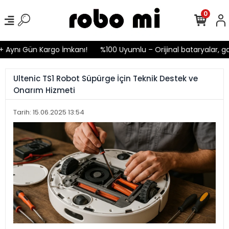
0
nı Gün Kargo İmkanı!
%100 Uyumlu – Orijinal bataryalar, garant
Ultenic TS1 Robot Süpürge İçin Teknik Destek ve
Onarım Hizmeti
Tarih: 15.06.2025 13:54