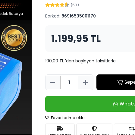
(53)
Barkod:
86916535001170
1.199,95 TL
100,00 TL 'den başlayan taksitlerle
Sepe
Whats
Favorilerime ekle