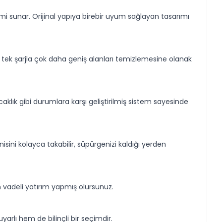
i sunar. Orijinal yapıya birebir uyum sağlayan tasarımı
n tek şarjla çok daha geniş alanları temizlemesine olanak
sıcaklık gibi durumlara karşı geliştirilmiş sistem sayesinde
isini kolayca takabilir, süpürgenizi kaldığı yerden
 vadeli yatırım yapmış olursunuz.
arlı hem de bilinçli bir seçimdir.