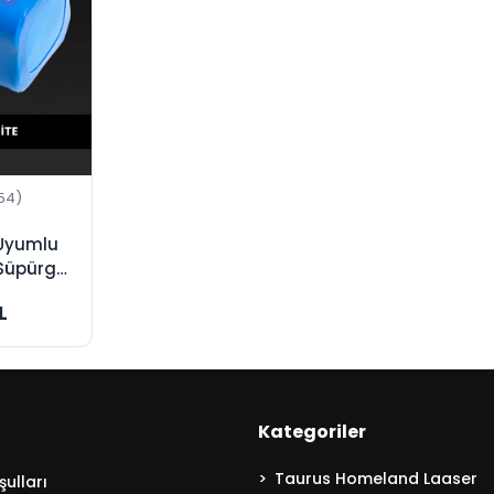
54)
e Uyumlu
Süpürge
ijinal
L
Kategoriler
Taurus Homeland Laaser
ulları