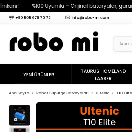
%100 Uyumlu – Orijinal bataryalar, garantili pe
+90 505 679 70 72
info@robo-mi.com
TAURUS HOMELAND
YENİ ÜRÜNLER
LAASER
Ana Sayfa
Robot Süpürge Bataryaları
Ultenic
T10 Elit