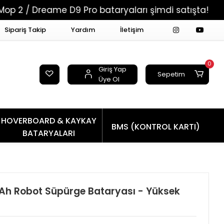
eame D9 Pro bataryaları şimdi satışta!
Tüm Si
Sipariş Takip
Yardım
İletişim
0
Giriş Yap
Sepetim
Üye Ol
HOVERBOARD & KAYKAY
BMS (KONTROL KARTI)
BATARYALARI
mAh Robot Süpürge Bataryası - Yüksek