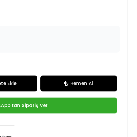
te Ekle
Hemen Al
App'tan Sipariş Ver