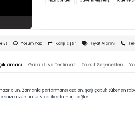
Hızlı Gönderi
Güvenli Alışveriş
İade ve D
e Et
Yorum Yaz
Karşılaştır
Fiyat Alarmı
Tel
çıklaması
Garanti ve Teslimat
Taksit Seçenekleri
Yo
ır olun. Zamanla performansı azalan, şarjı çabuk tükenen robot s
zınıza uzun ömür ve istikrarlı enerji sağlar.