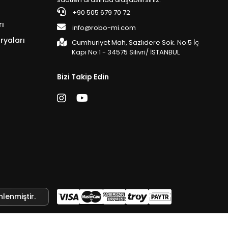
+90 505 679 70 72
rı
info@robo-mi.com
ryaları
Cumhuriyet Mah, Sazlıdere Sok. No:5 İç
Kapı No:1 - 34575 Silivri/ İSTANBUL
Bizi Takip Edin
nlenmiştir.