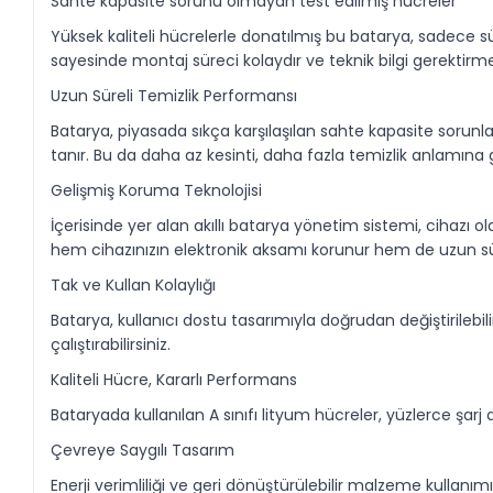
Sahte kapasite sorunu olmayan test edilmiş hücreler
Yüksek kaliteli hücrelerle donatılmış bu batarya, sadece 
sayesinde montaj süreci kolaydır ve teknik bilgi gerektirm
Uzun Süreli Temizlik Performansı
Batarya, piyasada sıkça karşılaşılan sahte kapasite sorunl
tanır. Bu da daha az kesinti, daha fazla temizlik anlamına g
Gelişmiş Koruma Teknolojisi
İçerisinde yer alan akıllı batarya yönetim sistemi, cihazı olas
hem cihazınızın elektronik aksamı korunur hem de uzun sür
Tak ve Kullan Kolaylığı
Batarya, kullanıcı dostu tasarımıyla doğrudan değiştirilebil
çalıştırabilirsiniz.
Kaliteli Hücre, Kararlı Performans
Bataryada kullanılan A sınıfı lityum hücreler, yüzlerce 
Çevreye Saygılı Tasarım
Enerji verimliliği ve geri dönüştürülebilir malzeme kullan