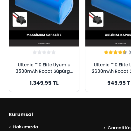
(
Ultenic T10 Elite Uyumlu
Ultenic T10 Elit
3500mAh Robot Süpürge
2600mAh Robot 
Bataryası - Maksimum
Bataryası - Or
1.349,95 TL
949,95 T
Kapasite
Kapasite
Kurumsal
Hakkımızda
Garanti Koş