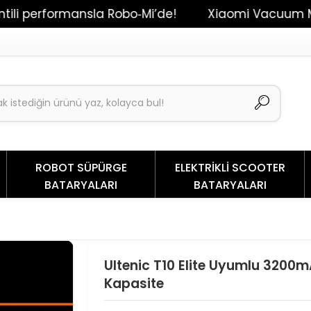
rformansla Robo‑Mi’de!
Xiaomi Vacuum Mop 2 / Dr
ROBOT SÜPÜRGE
ELEKTRİKLİ SCOOTER
BATARYALARI
BATARYALARI
e
Ultenic T10 Elite Uyumlu 3200
Kapasite