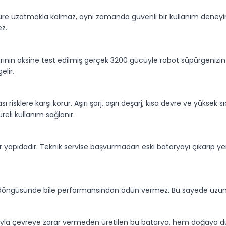
süre uzatmakla kalmaz, aynı zamanda güvenli bir kullanım deneyim
ez.
arının aksine test edilmiş gerçek 3200 gücüyle robot süpürgenizi
elir.
ı risklere karşı korur. Aşırı şarj, aşırı deşarj, kısa devre ve yüksek 
eli kullanım sağlanır.
ir yapıdadır. Teknik servise başvurmadan eski bataryayı çıkarıp yen
şarj döngüsünde bile performansından ödün vermez. Bu sayede uzun
ımıyla çevreye zarar vermeden üretilen bu batarya, hem doğaya duy