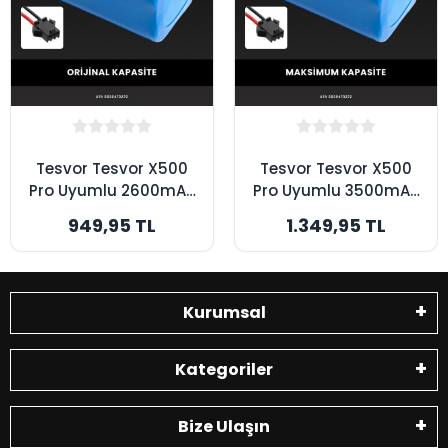
Tesvor Tesvor X500
Tesvor Tesvor X500
Pro Uyumlu 2600mAh
Pro Uyumlu 3500mAh
Robot Süpürge
Robot Süpürge
949,95 TL
1.349,95 TL
Bataryası - Orijinal
Bataryası -
Kapasite
Maksimum Kapasite
Kurumsal
Kategoriler
Bize Ulaşın