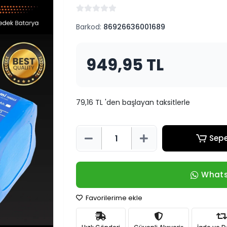
Barkod:
86926636001689
949,95 TL
79,16 TL 'den başlayan taksitlerle
Sepe
Whats
Favorilerime ekle