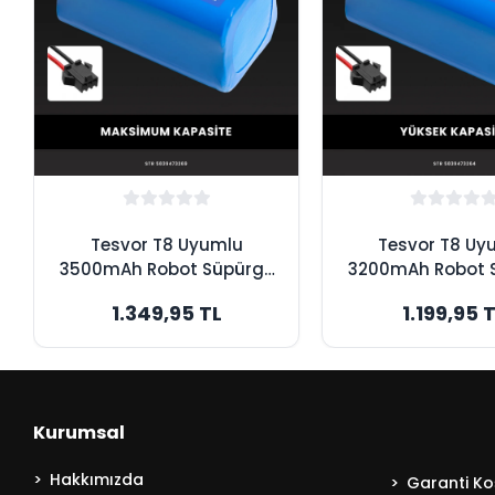
Tesvor T8 Uyumlu
Tesvor T8 Uy
3500mAh Robot Süpürge
3200mAh Robot 
Bataryası - Maksimum
Bataryası - Y
1.349,95 TL
1.199,95 
Kapasite
Kapasite
Kurumsal
Hakkımızda
Garanti Koş