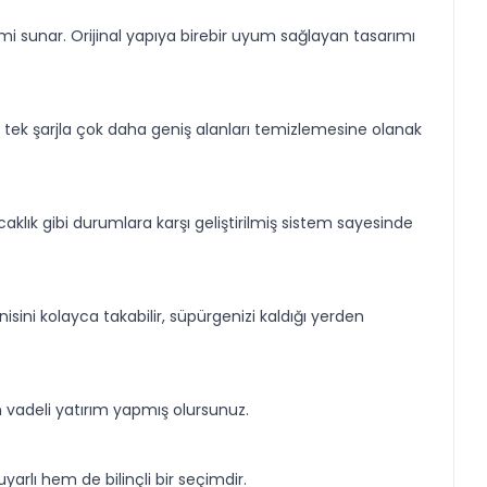
i sunar. Orijinal yapıya birebir uyum sağlayan tasarımı
n tek şarjla çok daha geniş alanları temizlemesine olanak
sıcaklık gibi durumlara karşı geliştirilmiş sistem sayesinde
isini kolayca takabilir, süpürgenizi kaldığı yerden
 vadeli yatırım yapmış olursunuz.
arlı hem de bilinçli bir seçimdir.