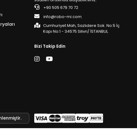
+90 505 679 70 72
rı
info@robo-mi.com
ryaları
Cumhuriyet Mah, Sazlıdere Sok. No:5 İç
Kapı No:1 - 34575 Silivri/ İSTANBUL
Bizi Takip Edin
nlenmiştir.