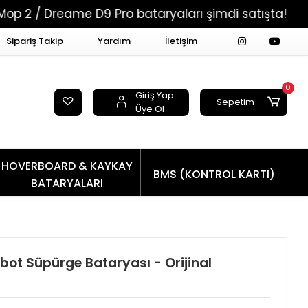
eame D9 Pro bataryaları şimdi satışta!
Tüm Si
Sipariş Takip
Yardım
İletişim
0
Giriş Yap
Sepetim
Üye Ol
HOVERBOARD & KAYKAY
BMS (KONTROL KARTI)
BATARYALARI
t Süpürge Bataryası - Orijinal