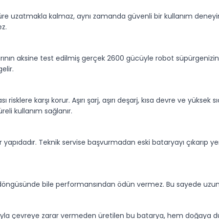
süre uzatmakla kalmaz, aynı zamanda güvenli bir kullanım deneyim
ez.
arının aksine test edilmiş gerçek 2600 gücüyle robot süpürgenizi
elir.
ı risklere karşı korur. Aşırı şarj, aşırı deşarj, kısa devre ve yüksek 
eli kullanım sağlanır.
ir yapıdadır. Teknik servise başvurmadan eski bataryayı çıkarıp yen
şarj döngüsünde bile performansından ödün vermez. Bu sayede uzun
ımıyla çevreye zarar vermeden üretilen bu batarya, hem doğaya duy