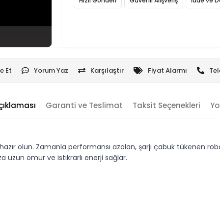
Hızlı Gönderi
Güvenli Alışveriş
İade ve D
e Et
Yorum Yaz
Karşılaştır
Fiyat Alarmı
Tel
çıklaması
Garanti ve Teslimat
Taksit Seçenekleri
Yo
ır olun. Zamanla performansı azalan, şarjı çabuk tükenen robot s
 uzun ömür ve istikrarlı enerji sağlar.