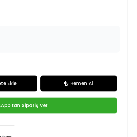
te Ekle
Hemen Al
App'tan Sipariş Ver