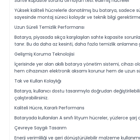
Sahte kapasite sorunu olmayan test edilmiş hücreler
Yüksek kaliteli hücrelerle donatılmış bu batarya, sadece 
sayesinde montaj süreci kolaydır ve teknik bilgi gerektirm
Uzun Süreli Temizlik Performansı
Batarya, piyasada sıkça karşılaşılan sahte kapasite sorunl
tanır. Bu da daha az kesinti, daha fazla temizlik anlamına g
Gelişmiş Koruma Teknolojisi
İçerisinde yer alan akıllı batarya yönetim sistemi, cihazı olas
hem cihazınızın elektronik aksamı korunur hem de uzun sür
Tak ve Kullan Kolaylığı
Batarya, kullanıcı dostu tasarımıyla doğrudan değiştirilebil
çalıştırabilirsiniz.
Kaliteli Hücre, Kararlı Performans
Bataryada kullanılan A sınıfı lityum hücreler, yüzlerce 
Çevreye Saygılı Tasarım
Enerji verimliliği ve geri dönüştürülebilir malzeme kullan