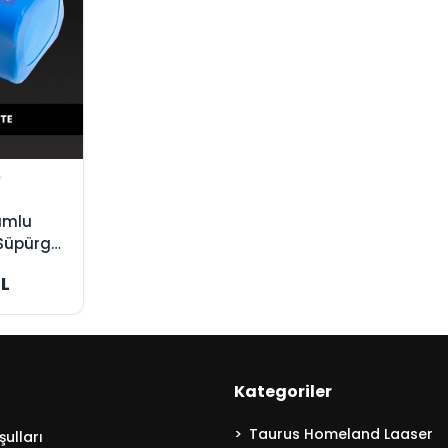
umlu
Süpürge
üksek
TL
Kategoriler
Taurus Homeland Laaser
ulları