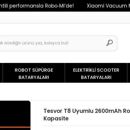
formansla Robo‑Mi’de!
Xiaomi Vacuum Mop 2 / Dr
ROBOT SÜPÜRGE
ELEKTRİKLİ SCOOTER
BATARYALARI
BATARYALARI
Tesvor T8 Uyumlu 2600mAh Robo
Kapasite