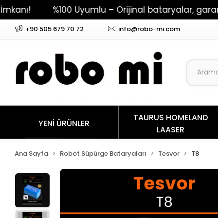
%100 Uyumlu – Orijinal bataryalar, garantili per
+90 505 679 70 72
info@robo-mi.com
TAURUS HOMELAND
YENİ ÜRÜNLER
LAASER
Ana Sayfa
Robot Süpürge Bataryaları
Tesvor
T8