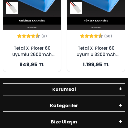
(8)
(60)
Tefal X-Plorer 60
Tefal X-Plorer 60
Uyumlu 2600mAh
Uyumlu 3200mAh
Robot Süpürge
Robot Süpürge
949,95 TL
1.199,95 TL
Bataryası - Orijinal
Bataryası - Yüksek
Kapasite
Kapasite
Kurumsal
Kategoriler
Bize Ulaşın