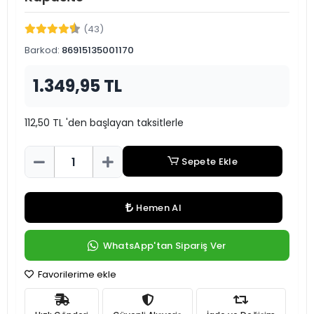
(43)
Barkod:
86915135001170
1.349,95 TL
112,50 TL 'den başlayan taksitlerle
Sepete Ekle
Hemen Al
WhatsApp'tan Sipariş Ver
Favorilerime ekle