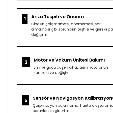
Arıza Tespiti ve Onarım
1
Cihazın çalışmaması, dönmemesi, şarj
almaması gibi sorunların teşhisi ve gerekli p
değişimi
Motor ve Vakum Ünitesi Bakımı
3
Emme gücü düşen cihazların motorunun
kontrolü ve değişimi
Sensör ve Navigasyon Kalibrasyon
5
Çarpma, yön bulamama, harita oluştura
sorunlarının giderilmesi