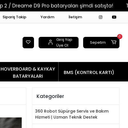
9 Pro bataryaları şimdi satışta!
Tüm Siparişle
Sipariş Takip
Yardım
İletişim
0
Giriş Yap
Sepetim
Üye Ol
HOVERBOARD & KAYKAY
BMS (KONTROL KARTI)
BATARYALARI
Kategoriler
360 Robot Süpürge Servis ve Bakım
Hizmeti | Uzman Teknik Destek