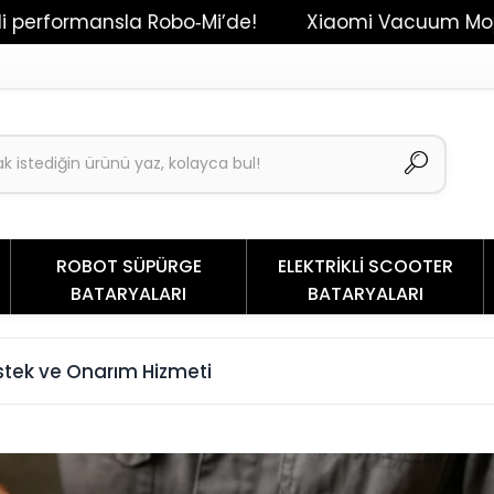
sla Robo‑Mi’de!
Xiaomi Vacuum Mop 2 / Dreame D
ROBOT SÜPÜRGE
ELEKTRİKLİ SCOOTER
BATARYALARI
BATARYALARI
stek ve Onarım Hizmeti