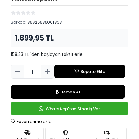
Barkod:
86926636001893
1.899,95 TL
158,33 TL 'den başlayan taksitlerle
Sepete Ekle
Hemen Al
WhatsApp'tan Sipariş Ver
Favorilerime ekle