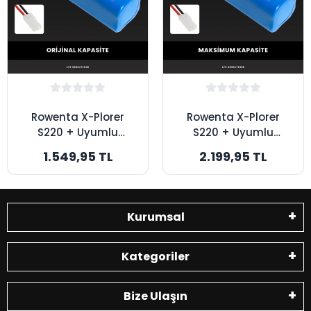
Rowenta X-Plorer
Rowenta X-Plorer
S220 + Uyumlu
S220 + Uyumlu
5200mAh Robot
7000mAh Robot
1.549,95 TL
2.199,95 TL
Süpürge Bataryası -
Süpürge Bataryası -
Orijinal Kapasite
Maksimum Kapasite
Kurumsal
Kategoriler
Bize Ulaşın