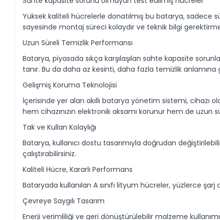
Sahte kapasite sorunu olmayan test edilmiş hücreler
Yüksek kaliteli hücrelerle donatılmış bu batarya, sadece 
sayesinde montaj süreci kolaydır ve teknik bilgi gerektirm
Uzun Süreli Temizlik Performansı
Batarya, piyasada sıkça karşılaşılan sahte kapasite sorunl
tanır. Bu da daha az kesinti, daha fazla temizlik anlamına g
Gelişmiş Koruma Teknolojisi
İçerisinde yer alan akıllı batarya yönetim sistemi, cihazı olas
hem cihazınızın elektronik aksamı korunur hem de uzun sür
Tak ve Kullan Kolaylığı
Batarya, kullanıcı dostu tasarımıyla doğrudan değiştirilebil
çalıştırabilirsiniz.
Kaliteli Hücre, Kararlı Performans
Bataryada kullanılan A sınıfı lityum hücreler, yüzlerce 
Çevreye Saygılı Tasarım
Enerji verimliliği ve geri dönüştürülebilir malzeme kullan