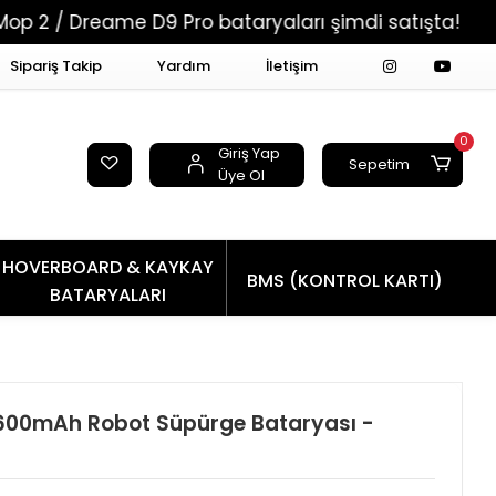
eame D9 Pro bataryaları şimdi satışta!
Tüm Si
Sipariş Takip
Yardım
İletişim
0
Giriş Yap
Sepetim
Üye Ol
HOVERBOARD & KAYKAY
BMS (KONTROL KARTI)
BATARYALARI
600mAh Robot Süpürge Bataryası -