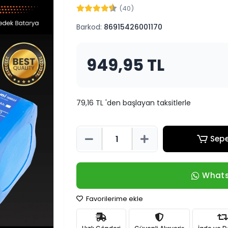
(40)
Barkod:
86915426001170
949,95 TL
79,16 TL 'den başlayan taksitlerle
Sepe
Whats
Favorilerime ekle