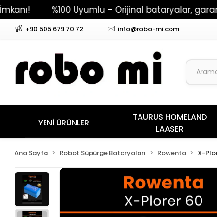
%100 Uyumlu – Orijinal bataryalar, garantili per
+90 505 679 70 72
info@robo-mi.com
TAURUS HOMELAND
YENİ ÜRÜNLER
LAASER
Ana Sayfa
Robot Süpürge Bataryaları
Rowenta
X-Plo