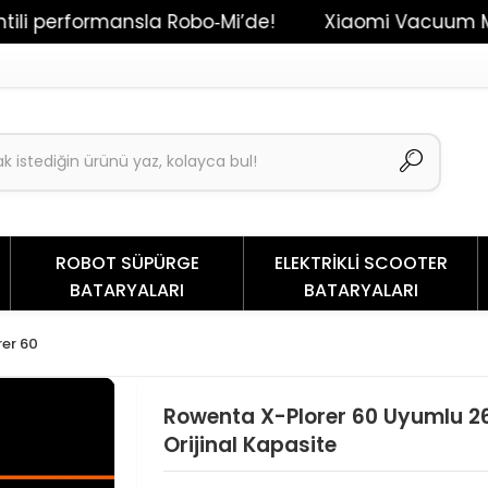
formansla Robo‑Mi’de!
Xiaomi Vacuum Mop 2 / Dr
ROBOT SÜPÜRGE
ELEKTRİKLİ SCOOTER
BATARYALARI
BATARYALARI
rer 60
Rowenta X-Plorer 60 Uyumlu 2
Orijinal Kapasite