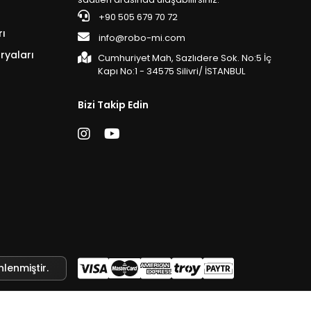
+90 505 679 70 72
rı
info@robo-mi.com
ryaları
Cumhuriyet Mah, Sazlıdere Sok. No:5 İç
Kapı No:1 - 34575 Silivri/ İSTANBUL
Bizi Takip Edin
nlenmiştir.