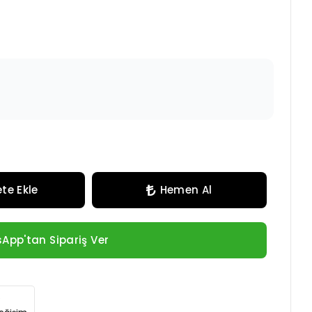
te Ekle
Hemen Al
App'tan Sipariş Ver