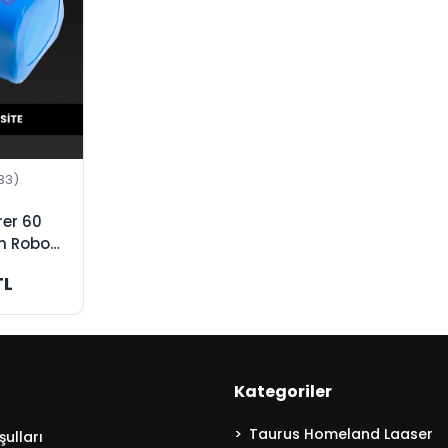
33)
rer 60
h Robot
yası -
TL
asite
Kategoriler
Taurus Homeland Laaser
ulları