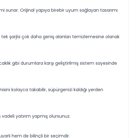
i sunar. Orijinal yapıya birebir uyum sağlayan tasarımı
n tek şarjla çok daha geniş alanları temizlemesine olanak
sıcaklık gibi durumlara karşı geliştirilmiş sistem sayesinde
isini kolayca takabilir, süpürgenizi kaldığı yerden
 vadeli yatırım yapmış olursunuz.
arlı hem de bilinçli bir seçimdir.