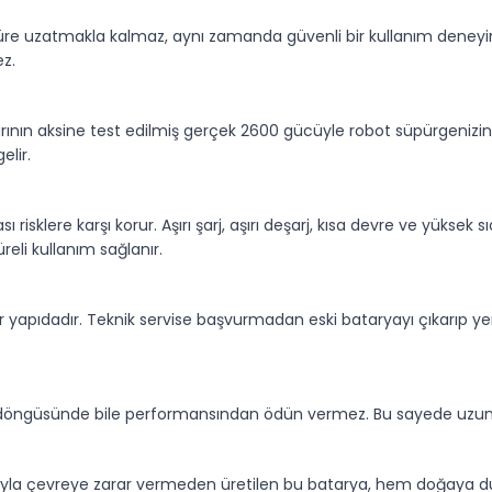
süre uzatmakla kalmaz, aynı zamanda güvenli bir kullanım deneyim
ez.
arının aksine test edilmiş gerçek 2600 gücüyle robot süpürgenizi
elir.
ı risklere karşı korur. Aşırı şarj, aşırı deşarj, kısa devre ve yüksek 
eli kullanım sağlanır.
ir yapıdadır. Teknik servise başvurmadan eski bataryayı çıkarıp yen
şarj döngüsünde bile performansından ödün vermez. Bu sayede uzun
ımıyla çevreye zarar vermeden üretilen bu batarya, hem doğaya duy