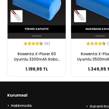
(15)
(
Rowenta X-Plorer 60
Rowenta X-Plo
Uyumlu 3200mAh Robot
Uyumlu 3500mA
Süpürge Bataryası -
Süpürge Batar
1.199,95 TL
1.349,95 
Yüksek Kapasite
Maksimum Kap
Kurumsal
Hakkımızda
Garanti Koş