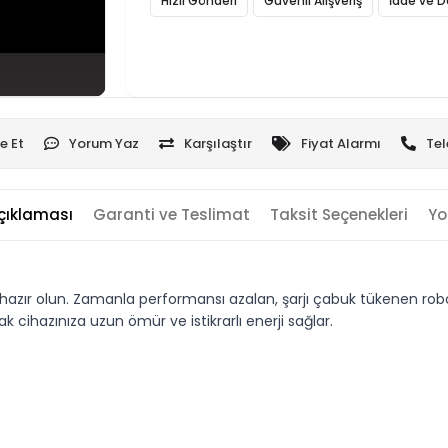
Hızlı Gönderi
Güvenli Alışveriş
İade ve D
e Et
Yorum Yaz
Karşılaştır
Fiyat Alarmı
Tel
çıklaması
Garanti ve Teslimat
Taksit Seçenekleri
Yo
ır olun. Zamanla performansı azalan, şarjı çabuk tükenen robot s
cihazınıza uzun ömür ve istikrarlı enerji sağlar.