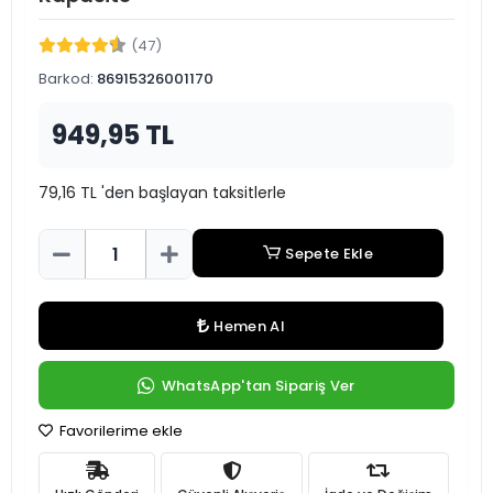
(47)
Barkod:
86915326001170
949,95 TL
79,16 TL 'den başlayan taksitlerle
Sepete Ekle
Hemen Al
WhatsApp'tan Sipariş Ver
Favorilerime ekle