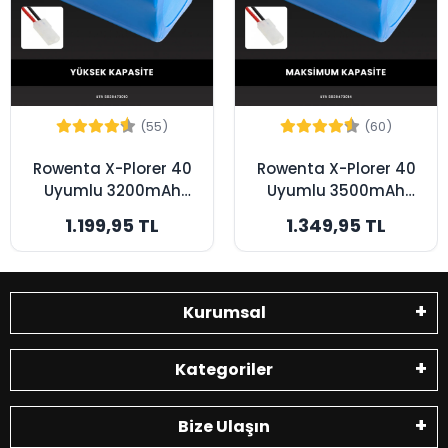
(55)
(60)
Rowenta X-Plorer 40
Rowenta X-Plorer 40
Uyumlu 3200mAh
Uyumlu 3500mAh
Robot Süpürge
Robot Süpürge
1.199,95 TL
1.349,95 TL
Bataryası - Yüksek
Bataryası -
Kapasite
Maksimum Kapasite
Kurumsal
Kategoriler
Bize Ulaşın