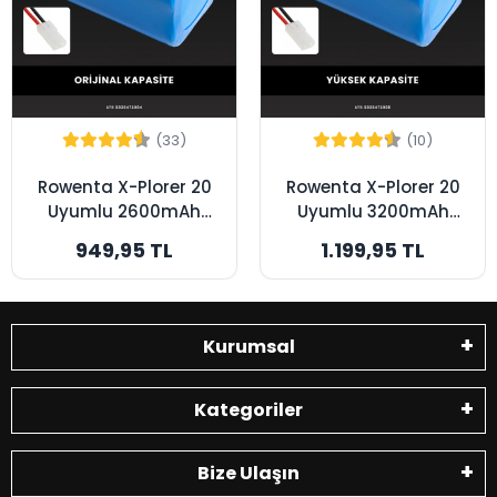
(33)
(10)
Rowenta X-Plorer 20
Rowenta X-Plorer 20
Uyumlu 2600mAh
Uyumlu 3200mAh
Robot Süpürge
Robot Süpürge
949,95 TL
1.199,95 TL
Bataryası - Orijinal
Bataryası - Yüksek
Kapasite
Kapasite
Kurumsal
Kategoriler
Bize Ulaşın