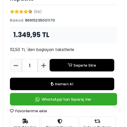
(59)
Barkod:
86915235001170
1.349,95 TL
112,50 TL 'den başlayan taksitlerle
Sepete Ekle
Hemen Al
WhatsApp'tan Sipariş Ver
Favorilerime ekle