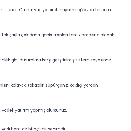
i sunar. Orijinal yapıya birebir uyum sağlayan tasarımı
n tek şarjla çok daha geniş alanları temizlemesine olanak
sıcaklık gibi durumlara karşı geliştirilmiş sistem sayesinde
isini kolayca takabilir, süpürgenizi kaldığı yerden
 vadeli yatırım yapmış olursunuz.
arlı hem de bilinçli bir seçimdir.