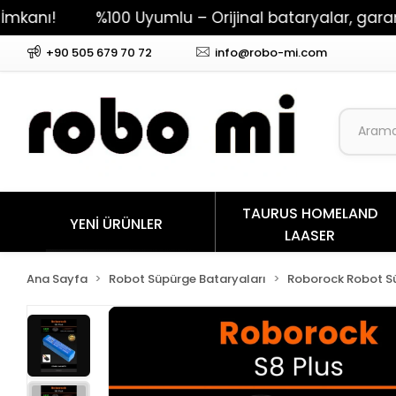
%100 Uyumlu – Orijinal bataryalar, garantili per
+90 505 679 70 72
info@robo-mi.com
TAURUS HOMELAND
YENİ ÜRÜNLER
LAASER
Ana Sayfa
Robot Süpürge Bataryaları
Roborock Robot Sü