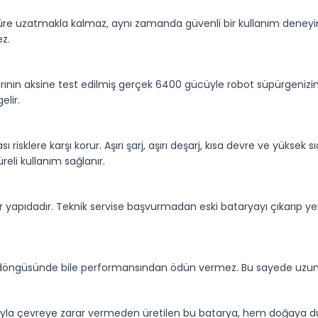
süre uzatmakla kalmaz, aynı zamanda güvenli bir kullanım deneyim
ez.
arının aksine test edilmiş gerçek 6400 gücüyle robot süpürgenizi
elir.
ı risklere karşı korur. Aşırı şarj, aşırı deşarj, kısa devre ve yüksek 
eli kullanım sağlanır.
ir yapıdadır. Teknik servise başvurmadan eski bataryayı çıkarıp yen
şarj döngüsünde bile performansından ödün vermez. Bu sayede uzun
ımıyla çevreye zarar vermeden üretilen bu batarya, hem doğaya duy