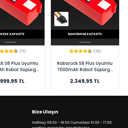
(71)
(79)
k S8 Plus Uyumlu
Roborock S8 Plus Uyumlu
h Robot Süpürge
7000mAh Robot Süpürge
sı - Box - Yüksek
Bataryası - Box -
.999,95 TL
2.349,95 TL
Kapasite
Maksimum Kapasite
Bize Ulaşın
Haftaiçi 09:00 - 19:00 Cumartesi 10:00 - 17:00
saatleri arasında ulaşabilirsiniz.