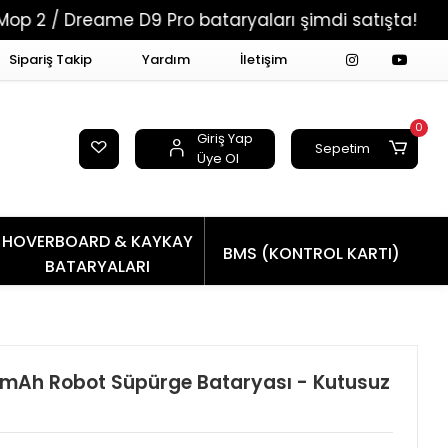
eame D9 Pro bataryaları şimdi satışta!
Tüm Si
Sipariş Takip
Yardım
İletişim
0
Giriş Yap
Sepetim
Üye Ol
HOVERBOARD & KAYKAY
BMS (KONTROL KARTI)
BATARYALARI
mAh Robot Süpürge Bataryası - Kutusuz