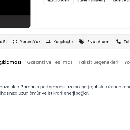
Hızlı Gönderi
Güvenli Alışveriş
İade ve D
e Et
Yorum Yaz
Karşılaştır
Fiyat Alarmı
Tel
çıklaması
Garanti ve Teslimat
Taksit Seçenekleri
Yo
ır olun. Zamanla performansı azalan, şarjı çabuk tükenen robot s
azınıza uzun ömür ve istikrarlı enerji sağlar.