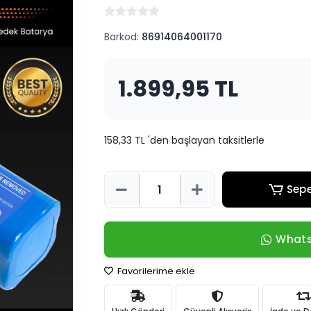
Barkod:
86914064001170
1.899,95 TL
158,33 TL 'den başlayan taksitlerle
Sepe
Whats
Favorilerime ekle