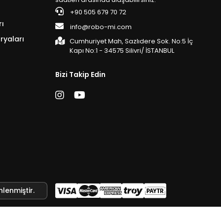
+90 505 679 70 72
rı
info@robo-mi.com
ryaları
Cumhuriyet Mah, Sazlıdere Sok. No:5 İç
Kapı No:1 - 34575 Silivri/ İSTANBUL
Bizi Takip Edin
nlenmiştir.