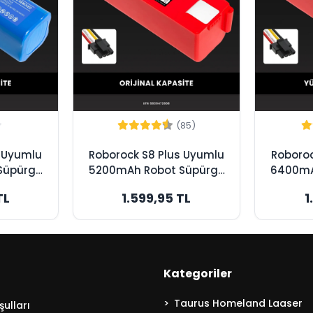
(85)
s Uyumlu
Roborock S8 Plus Uyumlu
Roboroc
Süpürge
5200mAh Robot Süpürge
6400mA
utusuz
Bataryası - Box - Orijinal
Batarya
TL
1.599,95 TL
1
Kapasite
Kapasite
Kategoriler
Taurus Homeland Laaser
ulları