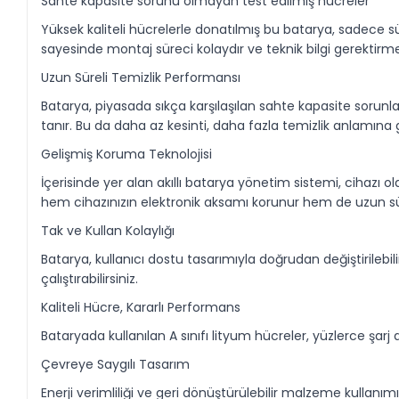
Sahte kapasite sorunu olmayan test edilmiş hücreler
Yüksek kaliteli hücrelerle donatılmış bu batarya, sadece 
sayesinde montaj süreci kolaydır ve teknik bilgi gerektirm
Uzun Süreli Temizlik Performansı
Batarya, piyasada sıkça karşılaşılan sahte kapasite sorunl
tanır. Bu da daha az kesinti, daha fazla temizlik anlamına g
Gelişmiş Koruma Teknolojisi
İçerisinde yer alan akıllı batarya yönetim sistemi, cihazı olas
hem cihazınızın elektronik aksamı korunur hem de uzun sür
Tak ve Kullan Kolaylığı
Batarya, kullanıcı dostu tasarımıyla doğrudan değiştirilebil
çalıştırabilirsiniz.
Kaliteli Hücre, Kararlı Performans
Bataryada kullanılan A sınıfı lityum hücreler, yüzlerce 
Çevreye Saygılı Tasarım
Enerji verimliliği ve geri dönüştürülebilir malzeme kullan