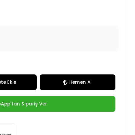
te Ekle
Hemen Al
App'tan Sipariş Ver