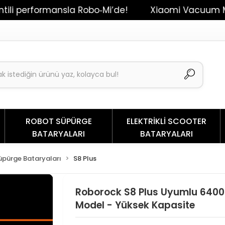
formansla Robo‑Mi’de!
Xiaomi Vacuum Mop 2 / Dr
ROBOT SÜPÜRGE
ELEKTRİKLİ SCOOTER
BATARYALARI
BATARYALARI
pürge Bataryaları
S8 Plus
Roborock S8 Plus Uyumlu 6400
Model - Yüksek Kapasite