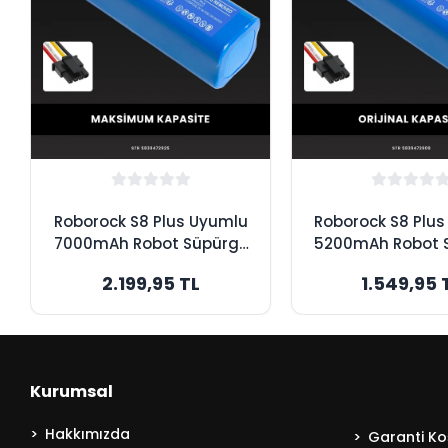
Roborock S8 Plus Uyumlu
Roborock S8 Plu
7000mAh Robot Süpürge
5200mAh Robot 
Bataryası - Kutusuz
Bataryası - K
2.199,95 TL
1.549,95 
Model - Maksimum
Model - Orijinal 
Kapasite
Kurumsal
Hakkımızda
Garanti Koş