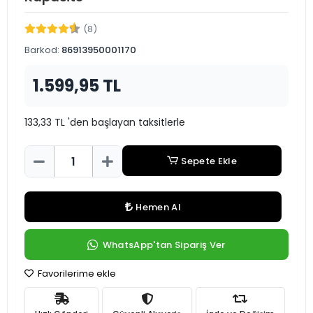
(8)
Barkod:
86913950001170
1.599,95 TL
133,33 TL 'den başlayan taksitlerle
Sepete Ekle
Hemen Al
WhatsApp'tan Sipariş Ver
Favorilerime ekle