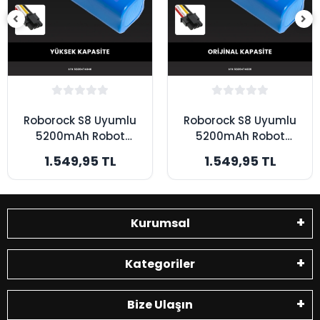
Roborock S8 Uyumlu
Roborock S8 Uyumlu
5200mAh Robot
5200mAh Robot
Süpürge Bataryası -
Süpürge Bataryası -
1.549,95 TL
1.549,95 TL
Kutusuz Model -
Kutusuz Model -
Yüksek Kapasite
Orijinal Kapasite
Kurumsal
Kategoriler
Bize Ulaşın