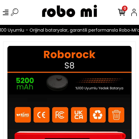
0
0 Uyumlu – Orijinal bataryalar, garantili performansla Robo‑Mi’de