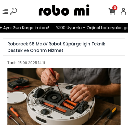
0
ı Gün Kargo İmkanı!
%100 Uyumlu – Orijinal bataryalar, garanti
Roborock S6 MaxV Robot Süpürge İçin Teknik
Destek ve Onarım Hizmeti
Tarih: 15.06.2025 14:11