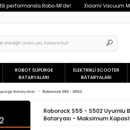
mansla Robo‑Mi’de!
Xiaomi Vacuum Mop 2 / Dream
ROBOT SÜPÜRGE
ELEKTRİKLİ SCOOTER
BATARYALARI
BATARYALARI
pürge Bataryaları
Roborock S55 - S502
Roborock S55 - S502 Uyumlu 
Bataryası - Maksimum Kapasi