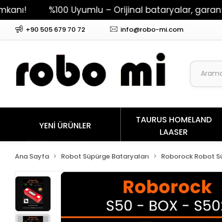
%100 Uyumlu – Orijinal bataryalar, garantili perfor
+90 505 679 70 72
info@robo-mi.com
TAURUS HOMELAND
YENİ ÜRÜNLER
LAASER
Ana Sayfa
Robot Süpürge Bataryaları
Roborock Robot Sü