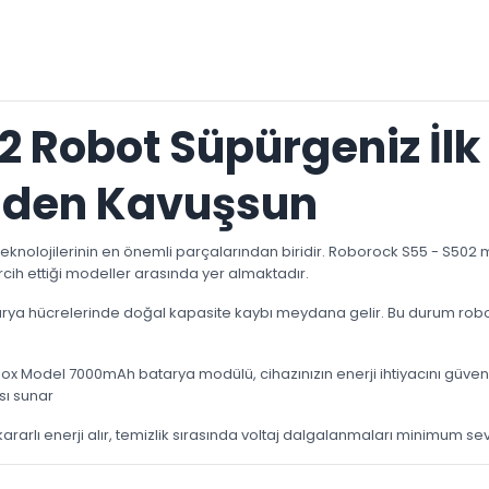
2 Robot Süpürgeniz İl
iden Kavuşsun
ev teknolojilerinin en önemli parçalarından biridir. Roborock S55 - S502
tercih ettiği modeller arasında yer almaktadır.
ya hücrelerinde doğal kapasite kaybı meydana gelir. Bu durum robot s
ox Model 7000mAh batarya modülü, cihazınızın enerji ihtiyacını güvenli
sı sunar
rarlı enerji alır, temizlik sırasında voltaj dalgalanmaları minimum se