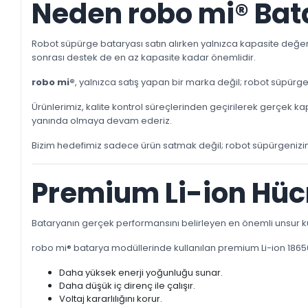
Neden robo mi® Bat
Robot süpürge bataryası satın alırken yalnızca kapasite değeri
sonrası destek de en az kapasite kadar önemlidir.
robo mi®
, yalnızca satış yapan bir marka değil; robot süpürge
Ürünlerimiz, kalite kontrol süreçlerinden geçirilerek gerçek k
yanında olmaya devam ederiz.
Bizim hedefimiz sadece ürün satmak değil; robot süpürgenizin 
Premium Li-ion Hücr
Bataryanın gerçek performansını belirleyen en önemli unsur kull
robo mi® batarya modüllerinde kullanılan premium Li-ion 1865
Daha yüksek enerji yoğunluğu sunar.
Daha düşük iç direnç ile çalışır.
Voltaj kararlılığını korur.