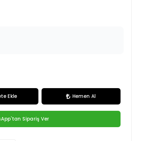
te Ekle
Hemen Al
App'tan Sipariş Ver