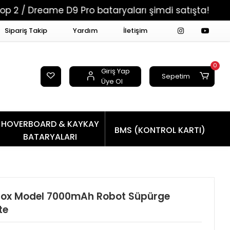
e D9 Pro bataryaları şimdi satışta!
Tüm Sipari
Sipariş Takip
Yardım
İletişim
0
Giriş Yap
Sepetim
Üye Ol
HOVERBOARD & KAYKAY
BMS (KONTROL KARTI)
BATARYALARI
Box Model 7000mAh Robot Süpürge
te