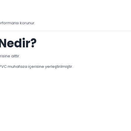
erformansı korunur.
Nedir?
sine aittir.
PVC muhafaza içerisine yerleştirilmiştir.