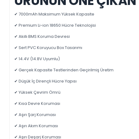
ÜRÜNÜN ÖNE ÇIKAN 
✔ 7000mAh Maksimum Yüksek Kapasite
✔ Premium Li-ion 18650 Hücre Teknolojisi
✔ Akıllı BMS Koruma Devresi
✔ Sert PVC Koruyucu Box Tasarımı
✔ 14.4V (14.8V Uyumlu)
✔ Gerçek Kapasite Testlerinden Geçirilmiş Üretim
✔ Düşük İç Dirençli Hücre Yapısı
✔ Yüksek Çevrim Ömrü
✔ Kısa Devre Koruması
✔ Aşırı Şarj Koruması
✔ Aşırı Akım Koruması
✔ Aşırı Deşarj Koruması